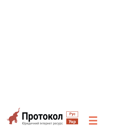
Рус
☰
Укр