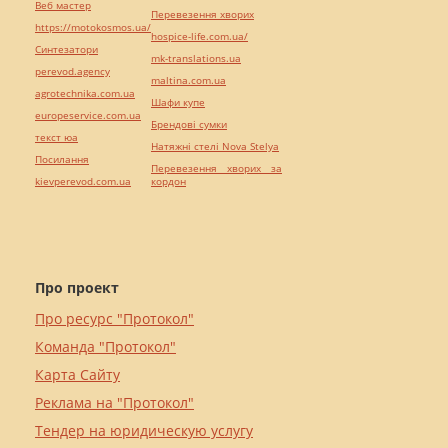
Веб мастер
Перевезення хворих
https://motokosmos.ua/
hospice-life.com.ua/
Синтезатори
mk-translations.ua
perevod.agency
maltina.com.ua
agrotechnika.com.ua
Шафи купе
europeservice.com.ua
Брендові сумки
текст юа
Натяжні стелі Nova Stelya
Посилання
Перевезення хворих за
kievperevod.com.ua
кордон
Про проект
Про ресурс "Протокол"
Команда "Протокол"
Карта Сайту
Реклама на "Протокол"
Тендер на юридическую услугу