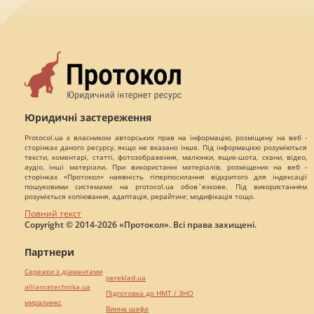
Юридичні застереження
Protocol.ua є власником авторських прав на інформацію, розміщену на веб -
сторінках даного ресурсу, якщо не вказано інше. Під інформацією розуміються
тексти, коментарі, статті, фотозображення, малюнки, ящик-шота, скани, відео,
аудіо, інші матеріали. При використанні матеріалів, розміщених на веб -
сторінках «Протокол» наявність гіперпосилання відкритого для індексації
пошуковими системами на protocol.ua обов`язкове. Під використанням
розуміється копіювання, адаптація, рерайтинг, модифікація тощо.
Повний текст
Copyright © 2014-2026 «Протокол». Всі права захищені.
Партнери
Сережки з діамантами
pereklad.ua
alliancetechnika.ua
Підготовка до НМТ / ЗНО
миралинкс
Винна шафа