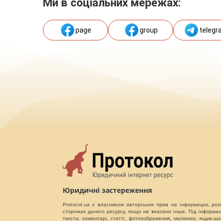
Ми в соціальних мережах:
page
group
telegr
Юридичні застереження
Protocol.ua є власником авторських прав на інформацію, роз
сторінках даного ресурсу, якщо не вказано інше. Під інформа
тексти, коментарі, статті, фотозображення, малюнки, ящик-шот