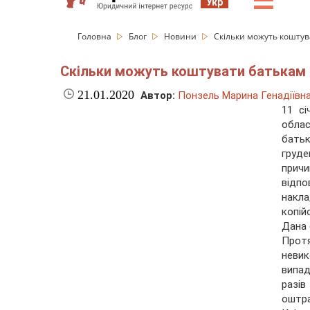
☰
Укр
Головна
Блог
Новини
Скільки можуть коштува
Скільки можуть коштувати батькам п
21.01.2020
Автор:
Понзель Марина Генадіївн
11 сі
обла
батьк
груде
прич
відпо
накла
копій
Дана 
Протя
невик
випад
разів
оштра