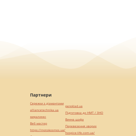
Партнери
Сережки з діамантами
pereklad.ua
alliancetechnika.ua
Підготовка до НМТ / ЗНО
миралинкс
Винна шафа
Веб мастер
Перевезення хворих
https://motokosmos.ua/
hospice-life.com.ua/