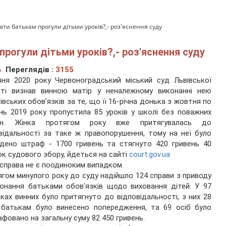
ти батькам прогули дітьми уроків?,- роз'яснення суду
рогули дітьми уроків?,- роз'яснення суду
а
Переглядів :
3155
чня 2020 року Червоноградський міський суд Львівської
сті визнав винною матір у неналежному виконанні нею
івських обов’язків за те, що її 16-річна донька з жовтня по
нь 2019 року пропустила 85 уроків у школі без поважних
ин. Жінка протягом року вже притягувалась до
відальності за таке ж правопорушення, тому на неї було
дено штраф - 1700 гривень та стягнуто 420 гривень 40
ок судового збору, йдеться на сайті
court.gov.ua
справа не є поодиноким випадком.
гом минулого року до суду надійшло 124 справи з приводу
онання батьками обов'язків щодо виховання дітей. У 97
ках винних було притягнуто до відповідальності, з них 28
 батькам було винесено попередження, та 69 осіб було
фовано на загальну суму 82 450 гривень.