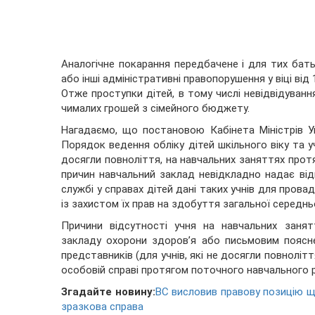
Аналогічне покарання передбачене і для тих бать
або інші адміністративні правопорушення у віці від 
Отже проступки дітей, в тому числі невідвідува
чималих грошей з сімейного бюджету.
Нагадаємо, що постановою Кабінета Міністрів У
Порядок ведення обліку дітей шкільного віку та уч
досягли повноліття, на навчальних заняттях прот
причин навчальний заклад невідкладно надає відп
службі у справах дітей дані таких учнів для прова
із захистом їх прав на здобуття загальної середньо
Причини відсутності учня на навчальних заня
закладу охорони здоров’я або письмовим поясне
представників (для учнів, які не досягли повнолітт
особовій справі протягом поточного навчального р
Згадайте новину:
ВС висловив правову позицію щ
зразкова справа