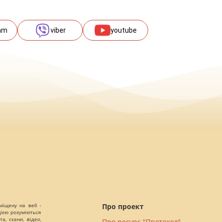
am
viber
youtube
міщену на веб -
Про проект
цією розуміються
а, скани, відео,
Про ресурс "Протокол"