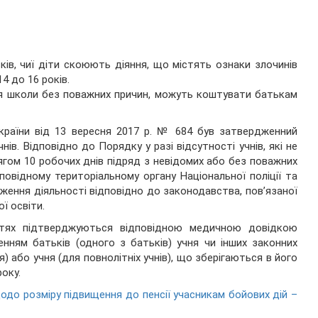
ків, чиї діти скоюють діяння, що містять ознаки злочинів
14 до 16 років.
ння школи без поважних причин, можуть коштувати батькам
країни від 13 вересня 2017 р. № 684 був затвердженний
нів. Відповідно до Порядку у разі відсутності учнів, які не
ягом 10 робочих днів підряд з невідомих або без поважних
овідному територіальному органу Національної поліції та
дження діяльності відповідно до законодавства, пов’язаної
ї освіти.
ттях підтверджуються відповідною медичною довідкою
нням батьків (одного з батьків) учня чи інших законних
я) або учня (для повнолітніх учнів), що зберігаються в його
оку.
одо розміру підвищення до пенсії учасникам бойових дій –