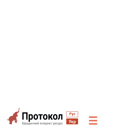
Рус
☰
Укр