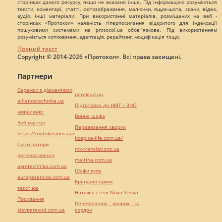
сторінках даного ресурсу, якщо не вказано інше. Під інформацією розуміються
тексти, коментарі, статті, фотозображення, малюнки, ящик-шота, скани, відео,
аудіо, інші матеріали. При використанні матеріалів, розміщених на веб -
сторінках «Протокол» наявність гіперпосилання відкритого для індексації
пошуковими системами на protocol.ua обов`язкове. Під використанням
розуміється копіювання, адаптація, рерайтинг, модифікація тощо.
Повний текст
Copyright © 2014-2026 «Протокол». Всі права захищені.
Партнери
Сережки з діамантами
pereklad.ua
alliancetechnika.ua
Підготовка до НМТ / ЗНО
миралинкс
Винна шафа
Веб мастер
Перевезення хворих
https://motokosmos.ua/
hospice-life.com.ua/
Синтезатори
mk-translations.ua
perevod.agency
maltina.com.ua
agrotechnika.com.ua
Шафи купе
europeservice.com.ua
Брендові сумки
текст юа
Натяжні стелі Nova Stelya
Посилання
Перевезення хворих за
kievperevod.com.ua
кордон