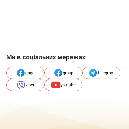
Ми в соціальних мережах:
page
group
telegram
viber
youtube