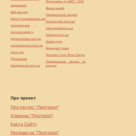
Підготовка до НМТ / ЗНО
миралинкс
Винна шафа
Веб мастер
Перевезення хворих
https://motokosmos.ua/
hospice-life.com.ua/
Синтезатори
mk-translations.ua
perevod.agency
maltina.com.ua
agrotechnika.com.ua
Шафи купе
europeservice.com.ua
Брендові сумки
текст юа
Натяжні стелі Nova Stelya
Посилання
Перевезення хворих за
kievperevod.com.ua
кордон
Про проект
Про ресурс "Протокол"
Команда "Протокол"
Карта Сайту
Реклама на "Протокол"