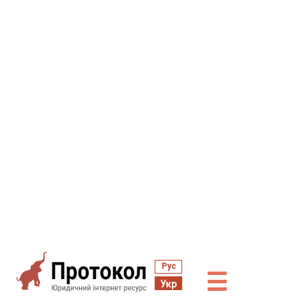
Рус
☰
Укр