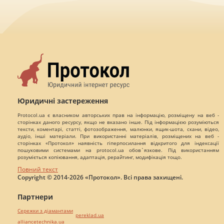
Юридичні застереження
Protocol.ua є власником авторських прав на інформацію, розміщену на веб -
сторінках даного ресурсу, якщо не вказано інше. Під інформацією розуміються
тексти, коментарі, статті, фотозображення, малюнки, ящик-шота, скани, відео,
аудіо, інші матеріали. При використанні матеріалів, розміщених на веб -
сторінках «Протокол» наявність гіперпосилання відкритого для індексації
пошуковими системами на protocol.ua обов`язкове. Під використанням
розуміється копіювання, адаптація, рерайтинг, модифікація тощо.
Повний текст
Copyright © 2014-2026 «Протокол». Всі права захищені.
Партнери
Сережки з діамантами
pereklad.ua
alliancetechnika.ua