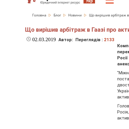
☰
Укр
Головна
Блог
Новини
Що вирішив арбітраж в 
Що вирішив арбітраж в Гаазі про акт
02.03.2019
Автор:
Переглядів :
2133
Комп
пере
Росії
анек
"Міжн
пост
двос
Украї
актив
Голов
Росія
актив