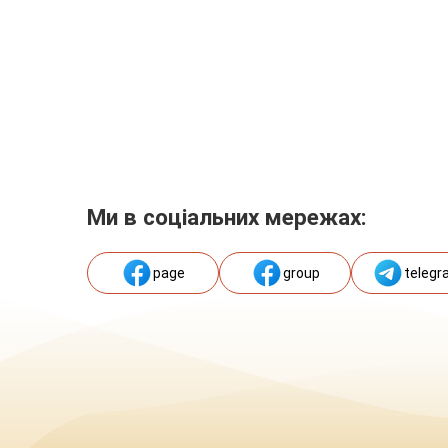
Ми в соціальних мережах:
page
group
telegr