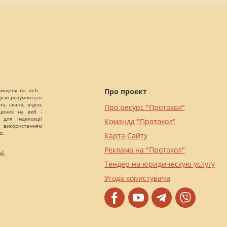
міщену на веб -
Про проект
цією розуміються
а, скани, відео,
Про ресурс "Протокол"
іщених на веб -
 для індексації
Команда "Протокол"
 використанням
о.
Карта Сайту
Реклама на "Протокол"
і.
Тендер на юридическую услугу
Угода користувача