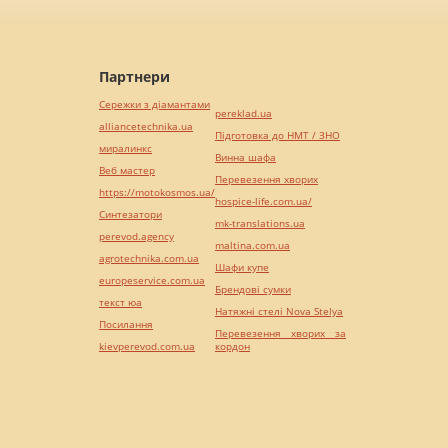
Партнери
Сережки з діамантами
pereklad.ua
alliancetechnika.ua
Підготовка до НМТ / ЗНО
миралинкс
Винна шафа
Веб мастер
Перевезення хворих
https://motokosmos.ua/
hospice-life.com.ua/
Синтезатори
mk-translations.ua
perevod.agency
maltina.com.ua
agrotechnika.com.ua
Шафи купе
europeservice.com.ua
Брендові сумки
текст юа
Натяжні стелі Nova Stelya
Посилання
Перевезення хворих за
kievperevod.com.ua
кордон