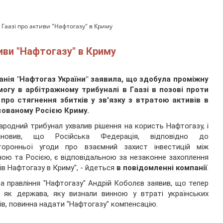
Гаазі про активи "Нафтогазу" в Криму
иви "Нафтогазу" в Криму
анія "Нафтогаз України" заявила, що здобула проміжну
могу в арбітражному трибуналі в Гаазі в позові проти
 про стягнення збитків у зв'язку з втратою активів в
сованому Росією Криму.
ародний трибунал ухвалив рішення на користь Нафтогазу, і
ановив, що Російська Федерація, відповідно до
торонньої угоди про взаємний захист інвестицій між
ною та Росією, є відповідальною за незаконне захоплення
ів Нафтогазу в Криму", - йдеться
в повідомленні компанії
.
а правління "Нафтогазу" Андрій Коболєв заявив, що тепер
, як держава, яку визнали винною у втраті українських
ів, повинна надати "Нафтогазу" компенсацію.