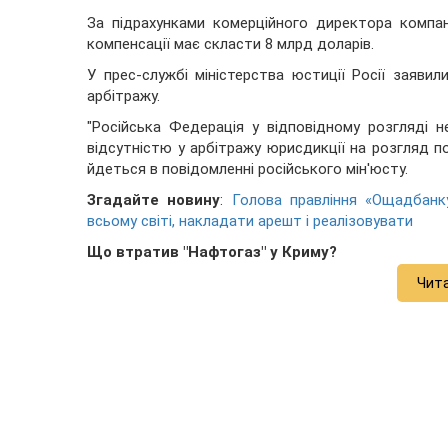
За підрахунками комерційного директора компані
компенсації має скласти 8 млрд доларів.
У прес-службі міністерства юстиції Росії заяви
арбітражу.
"Російська Федерація у відповідному розгляді н
відсутністю у арбітражу юрисдикції на розгляд по
йдеться в повідомленні російського мін'юсту.
Згадайте новину
:
Голова правління «Ощадбан
всьому світі, накладати арешт і реалізовувати
Що втратив "Нафтогаз" у Криму?
Чит