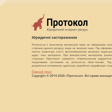
Юридичні застереження
Protocol.ua є власником авторських прав на інформацію, роз
сторінках даного ресурсу, якщо не вказано інше. Під інформа
тексти, коментарі, статті, фотозображення, малюнки, ящик-шот
аудіо, інші матеріали. При використанні матеріалів, розм
сторінках «Протокол» наявність гіперпосилання відкритого
пошуковими системами на protocol.ua обов`язкове. Під
розуміється копіювання, адаптація, рерайтинг, модифікація тощ
Повний текст
Copyright © 2014-2026 «Протокол». Всі права захищен