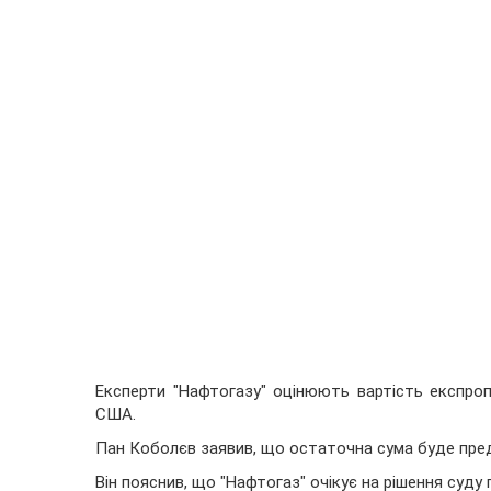
Експерти "Нафтогазу" оцінюють вартість експро
США.
Пан Коболєв заявив, що остаточна сума буде пред
Він пояснив, що "Нафтогаз" очікує на рішення суду 