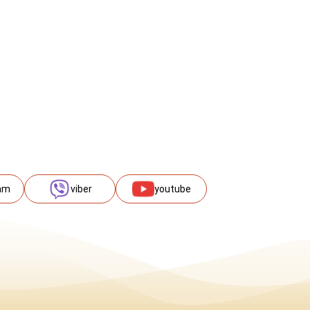
am
viber
youtube