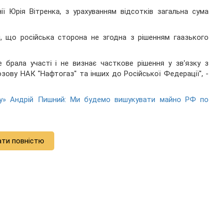
ї Юрія Вітренка, з урахуванням відсотків загальна сума
ли, що російська сторона не згодна з рішенням гаазького
е брала участі і не визнає часткове рішення у зв'язку з
зову НАК "Нафтогаз" та інших до Російської Федерації", -
ку» Андрій Пишний: Ми будемо вишукувати майно РФ по
ати повністю