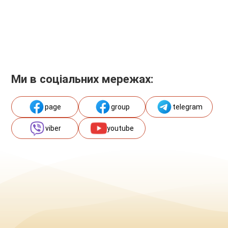
Ми в соціальних мережах:
page
group
telegram
viber
youtube