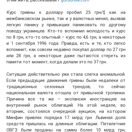
этим жить, рассказывает
gordonua.com
Курс гривны к доллару пробил 25 грн/$ как на
межбанковском рынке, так и у валютных менял, вызвав
легкую панику у привыкших паниковать по другому
поводу украинцев. Кто-то вспомнил молодость и курс
по 8 грн, кто-то опытный – курс по 4,6 грн, а некоторые
и 1 сентября 1996 года. Правда, есть и те, кто легко
вспомнит, как совсем недавно покупал доллар по 27 грн
или 28 грн, а некоторые даже пытаются стереть из
памяти тот момент, когда делали это по 37 грн.
Ситуация действительно уже стала слегка аномальной.
Если предыдущие движения гривны были недалеки от
традиционных сезонных трендов, то сейчас
национальная валюта отошла от привычной тропинки.
Причина все та же – экспансия иностранцев на
внутренний рынок облигаций. На этой неделе, во
вторник, состоялся очередной аукцион, на котором
Минфин привлек порядка 17 млрд грн. Львиная доля
средств пришлась на длинные облигации. Пятилетние
ОВГЗ были проданы на сумму более 10 млрд грн,