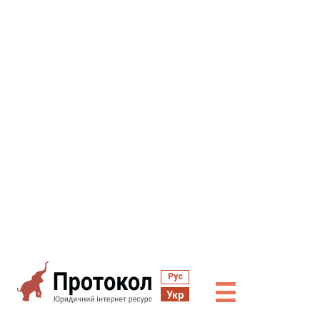
Рус
☰
Укр