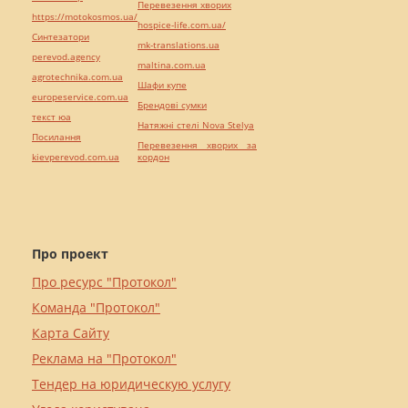
Перевезення хворих
https://motokosmos.ua/
hospice-life.com.ua/
Синтезатори
mk-translations.ua
perevod.agency
maltina.com.ua
agrotechnika.com.ua
Шафи купе
europeservice.com.ua
Брендові сумки
текст юа
Натяжні стелі Nova Stelya
Посилання
Перевезення хворих за
kievperevod.com.ua
кордон
Про проект
Про ресурс "Протокол"
Команда "Протокол"
Карта Сайту
Реклама на "Протокол"
Тендер на юридическую услугу