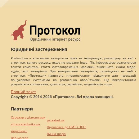
Юридичні застереження
Protocol.ua є власником авторських прав на інформацію, розміщену на веб -
сторінках даного ресурсу, якщо не вказано інше. Під інформацією розуміються
тексти, коментарі, статті, фотозображення, малюнки, ящик-шота, скани, відео,
аудіо, інші матеріали. При використанні матеріалів, розміщених на веб -
сторінках «Протокол» наявність гіперпосилання відкритого для індексації
пошуковими системами на protocol.ua обов`язкове. Під використанням
розуміється копіювання, адаптація, рерайтинг, модифікація тощо.
Повний текст
Copyright © 2014-2026 «Протокол». Всі права захищені.
Партнери
Сережки з діамантами
pereklad.ua
alliancetechnika.ua
Підготовка до НМТ / ЗНО
миралинкс
Винна шафа
Веб мастер