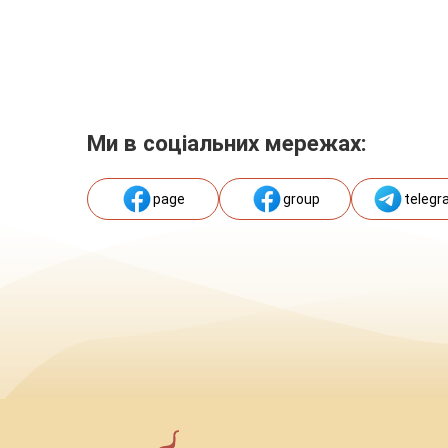
Ми в соціальних мережах:
page
group
telegr