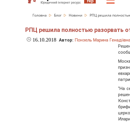
☰
Укр
Головна
Блог
Новини
РПЦ решила полностью
РПЦ решила полностью разорвать о
16.10.2018
Автор:
Понзель Марина Генадіївн
Реше
сооб
Моск
приз
евха
патри
"На 
реше
Конст
брифи
церк
Илари