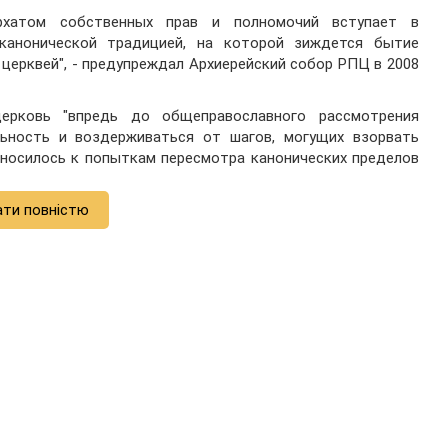
архатом собственных прав и полномочий вступает в
канонической традицией, на которой зиждется бытие
 церквей", - предупреждал Архиерейский собор РПЦ в 2008
ерковь "впредь до общеправославного рассмотрения
ьность и воздерживаться от шагов, могущих взорвать
тносилось к попыткам пересмотра канонических пределов
ати повністю