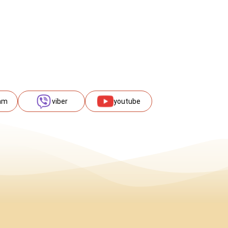
am
viber
youtube