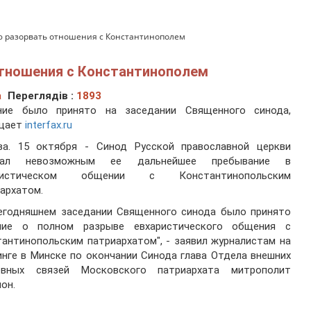
 разорвать отношения с Константинополем
тношения с Константинополем
а
Переглядів :
1893
ние было принято на заседании Священного синода,
щает
interfax.ru
ва. 15 октября - Синод Русской православной церкви
нал невозможным ее дальнейшее пребывание в
ристическом общении с Константинопольским
архатом.
сегодняшнем заседании Священного синода было принято
ние о полном разрыве евхаристического общения с
антинопольским патриархатом", - заявил журналистам на
нге в Минске по окончании Синода глава Отдела внешних
овных связей Московского патриархата митрополит
он.