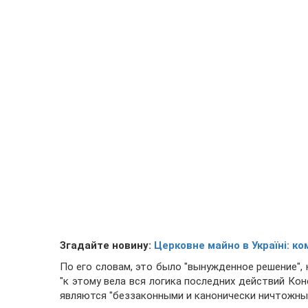
Згадайте новину:
Церковне майно в Україні: ко
По его словам, это было "вынужденное решение",
"к этому вела вся логика последних действий Ко
являются "беззаконными и канонически ничтожны