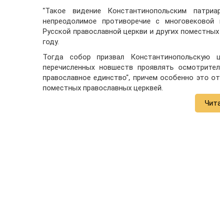
"Такое видение Константинопольским патри
непреодолимое противоречие с многовековой 
Русской православной церкви и других поместных
году.
Тогда собор призвал Константинопольскую ц
перечисленных новшеств проявлять осмотрител
православное единство", причем особенно это о
поместных православных церквей.
Чит