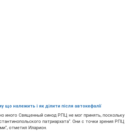
му що належить і як ділити після автокефалії
 но иного Священный синод РПЦ не мог принять, поскольку
нстантинопольского патриархата". Они с точки зрения РПЦ
ми", отметил Иларион.