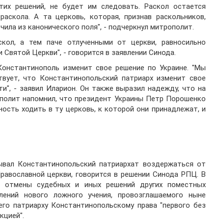
этих решений, не будет им следовать. Раскол остается
аскола. А та церковь, которая, признав раскольников,
чила из канонического поля", - подчеркнул митрополит.
кол, а тем паче отлученными от церкви, равносильно
 Святой Церкви", - говорится в заявлении Синода.
Константинополь изменит свое решение по Украине. "Мы
твует, что Константинопольский патриарх изменит свое
", - заявил Иларион. Он также выразил надежду, что на
ополит напомнил, что президент Украины Петр Порошенко
ость ходить в ту церковь, к которой они принадлежат, и
ывал Константинопольский патриархат воздержаться от
равославной церкви, говорится в решении Синода РПЦ. В
й отмены судебных и иных решений других поместных
лений нового ложного учения, провозглашаемого ныне
го патриарху Константинопольскому права "первого без
кцией".