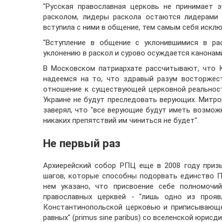
"Русская православная церковь не принимает 
расколом, лидеры раскола остаются лидерами р
вступила с ними в общение, тем самым себя исклю
"Вступление в общение с уклонившимися в рас
уклонению в раскол и сурово осуждается канонами
В Московском патриархате рассчитывают, что 
надеемся на то, что здравый разум восторжес
отношение к существующей церковной реальности
Украине не будут преследовать верующих. Митр
заверял, что "все верующие будут иметь возможн
никаких препятствий им чиниться не будет".
Не первый раз
Архиерейский собор РПЦ еще в 2008 году приз
шагов, которые способны подорвать единство П
нем указано, что присвоение себе полномочи
православных церквей - "лишь одно из прояв
Константинопольской церковью и приписывающе
равных" (primus sine paribus) со вселенской юрисди