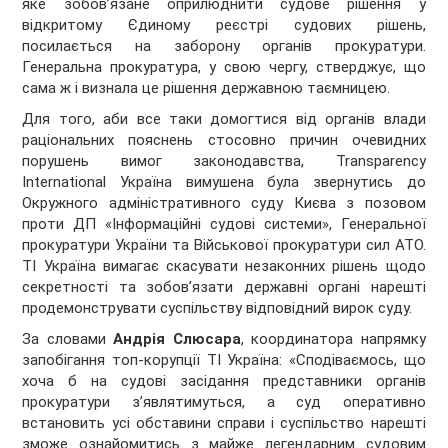
яке зобов’язане оприлюднити судове рішення у
відкритому Єдиному реєстрі судових рішень,
посилається на заборону органів прокуратури.
Генеральна прокуратура, у свою чергу, стверджує, що
сама ж і визнала це рішення державною таємницею.
Для того, аби все таки домогтися від органів влади
раціональних пояснень стосовно причин очевидних
порушень вимог законодавства, Transparency
International Україна вимушена була звернутись до
Окружного адміністративного суду Києва з позовом
проти ДП «Інформаційні судові системи», Генеральної
прокуратури України та Військової прокуратури сил АТО.
ТІ Україна вимагає скасувати незаконних рішень щодо
секретності та зобов’язати державні органі нарешті
продемонструвати суспільству відповідний вирок суду.
За словами
Андрія Слюсара
, координатора напрямку
запобігання топ-корупції ТІ Україна: «Сподіваємось, що
хоча б на судові засідання представники органів
прокуратури з’являтимуться, а суд оперативно
встановить усі обставини справи і суспільство нарешті
зможе ознайомитись з майже легендарним судовим