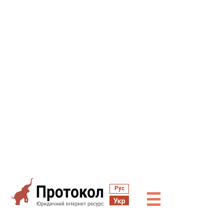
Рус
☰
Укр