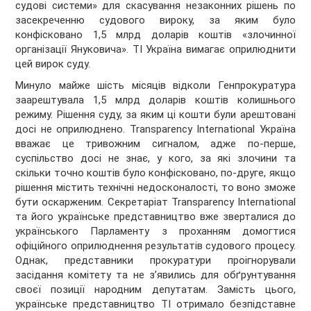
судові системи» для скасування незаконних рішень по
засекреченню судового вироку, за яким було
конфісковано 1,5 млрд доларів коштів «злочинної
організації Януковича». ТІ Україна вимагає оприлюднити
цей вирок суду.
Минуло майже шість місяців відколи Генпрокуратура
заарештувала 1,5 млрд доларів коштів колишнього
режиму. Рішення суду, за яким ці кошти були арештовані
досі не оприлюднено. Transparency International Україна
вважає це тривожним сигналом, адже по-перше,
суспільство досі не знає, у кого, за які злочини та
скільки точно коштів було конфісковано, по-друге, якщо
рішення містить технічні недосконалості, то воно зможе
бути оскарженим. Секретаріат Transparency International
та його українське представництво вже зверталися до
українського Парламенту з проханням домогтися
офіційного оприлюднення результатів судового процесу.
Однак, представники прокуратури проігнорували
засідання комітету та не з’явились для обґрунтування
своєї позиції народним депутатам. Замість цього,
українське представництво ТІ отримало безпідставне