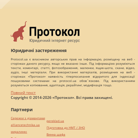
Юридичні застереження
Protocol.ua є власником авторських прав на інформацію, розміщену на веб -
сторінках даного ресурсу, якщо не вказано інше. Під інформацією розуміються
тексти, коментарі, статті, фотозображення, малюнки, ящик-шота, скани, відео,
аудіо, інші матеріали. При використанні матеріалів, розміщених на веб -
сторінках «Протокол» наявність гіперпосилання відкритого для індексації
пошуковими системами на protocol.ua обов`язкове. Під використанням
розуміється копіювання, адаптація, рерайтинг, модифікація тощо.
Повний текст
Copyright © 2014-2026 «Протокол». Всі права захищені.
Партнери
Сережки з діамантами
pereklad.ua
alliancetechnika.ua
Підготовка до НМТ / ЗНО
миралинкс
Винна шафа