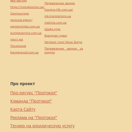
Веб мастер
Перевезення хворих
https://motokosmos.ua/
hospice-life.com.ua/
Синтезатори
mk-translations.ua
perevod.agency
maltina.com.ua
agrotechnika.com.ua
Шафи купе
europeservice.com.ua
Брендові сумки
текст юа
Натяжні стелі Nova Stelya
Посилання
Перевезення хворих за
kievperevod.com.ua
кордон
Про проект
Про ресурс "Протокол"
Команда "Протокол"
Карта Сайту
Реклама на "Протокол"
Тендер на юридическую услугу