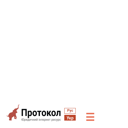
Рус
☰
Укр