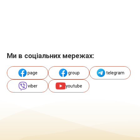
Ми в соціальних мережах:
page
group
telegram
viber
youtube