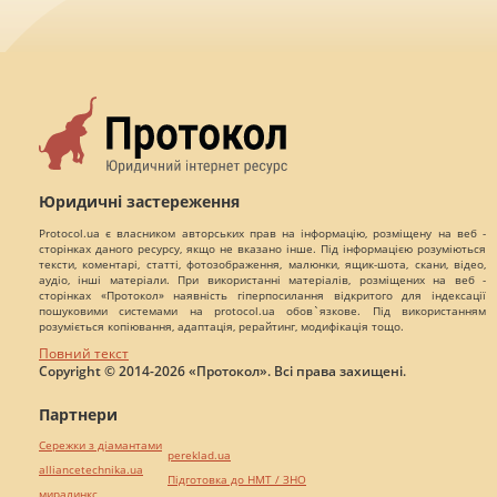
Юридичні застереження
Protocol.ua є власником авторських прав на інформацію, розміщену на веб -
сторінках даного ресурсу, якщо не вказано інше. Під інформацією розуміються
тексти, коментарі, статті, фотозображення, малюнки, ящик-шота, скани, відео,
аудіо, інші матеріали. При використанні матеріалів, розміщених на веб -
сторінках «Протокол» наявність гіперпосилання відкритого для індексації
пошуковими системами на protocol.ua обов`язкове. Під використанням
розуміється копіювання, адаптація, рерайтинг, модифікація тощо.
Повний текст
Copyright © 2014-2026 «Протокол». Всі права захищені.
Партнери
Сережки з діамантами
pereklad.ua
alliancetechnika.ua
Підготовка до НМТ / ЗНО
миралинкс