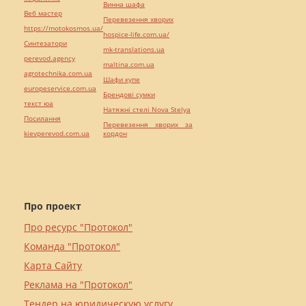
Винна шафа
Веб мастер
Перевезення хворих
https://motokosmos.ua/
hospice-life.com.ua/
Синтезатори
mk-translations.ua
perevod.agency
maltina.com.ua
agrotechnika.com.ua
Шафи купе
europeservice.com.ua
Брендові сумки
текст юа
Натяжні стелі Nova Stelya
Посилання
Перевезення хворих за
kievperevod.com.ua
кордон
Про проект
Про ресурс "Протокол"
Команда "Протокол"
Карта Сайту
Реклама на "Протокол"
Тендер на юридическую услугу