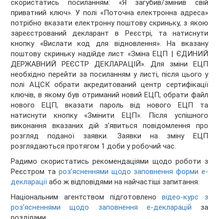
скористатись посиланням: «Я загубив/змінив свій
приватний ключ». У полі «Поточна електронна адреса»
потрібно вказати електронну поштову скриньку, з якою
зареєстрований декларант в Реєстрі, та натиснути
кнопку «Вислати код для відновлення». На вказану
поштову скриньку надійде лист «Зміна ЕЦП | ЄДИНИЙ
ДЕРЖАВНИЙ РЕЄСТР ДЕКЛАРАЦІЙ». Для зміни ЕЦП
необхідно перейти за посиланням у листі, після цього у
полі АЦСК обрати акредитований центр сертифікації
ключів, в якому був отриманий новий ЕЦП, обрати файл
нового ЕЦП, вказати пароль від нового ЕЦП та
натиснути кнопку «Змінити ЕЦП». Після успішного
виконання вказаних дій з’явиться повідомлення про
розгляд поданої заявки. Заявки на зміну ЕЦП
розглядаються протягом 1 доби у робочий час.
Радимо скористатись рекомендаціями щодо роботи з
Реєстром та
роз’ясненнями щодо заповнення форми е-
декларації
або ж відповідями на найчастіші запитання.
Національним агентством підготовлено
відео-курс з
роз'ясненнями щодо заповнення е-декларацій
за
розділами.