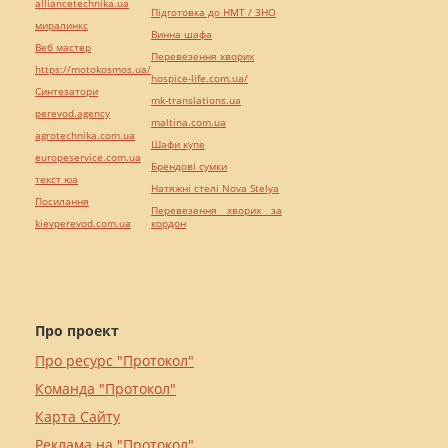
alliancetechnika.ua
Підготовка до НМТ / ЗНО
миралинкс
Винна шафа
Веб мастер
Перевезення хворих
https://motokosmos.ua/
hospice-life.com.ua/
Синтезатори
mk-translations.ua
perevod.agency
maltina.com.ua
agrotechnika.com.ua
Шафи купе
europeservice.com.ua
Брендові сумки
текст юа
Натяжні стелі Nova Stelya
Посилання
Перевезення хворих за
kievperevod.com.ua
кордон
Про проект
Про ресурс "Протокол"
Команда "Протокол"
Карта Сайту
Реклама на "Протокол"