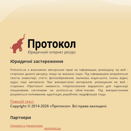
Юридичні застереження
Protocol.ua є власником авторських прав на інформацію, розміщену на веб -
сторінках даного ресурсу, якщо не вказано інше. Під інформацією розуміються
тексти, коментарі, статті, фотозображення, малюнки, ящик-шота, скани, відео,
аудіо, інші матеріали. При використанні матеріалів, розміщених на веб -
сторінках «Протокол» наявність гіперпосилання відкритого для індексації
пошуковими системами на protocol.ua обов`язкове. Під використанням
розуміється копіювання, адаптація, рерайтинг, модифікація тощо.
Повний текст
Copyright © 2014-2026 «Протокол». Всі права захищені.
Партнери
Сережки з діамантами
pereklad.ua