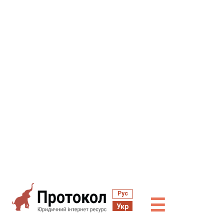
Рус
☰
Укр