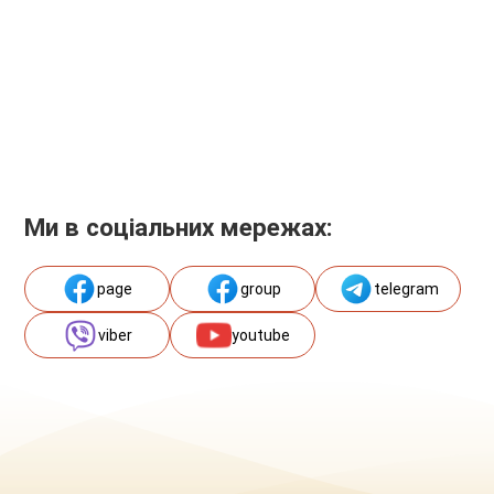
Ми в соціальних мережах:
page
group
telegram
viber
youtube