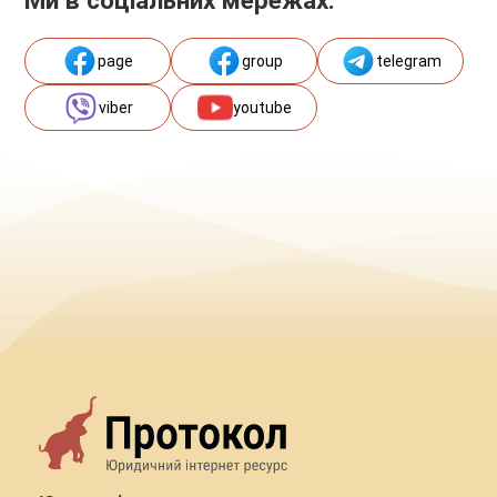
page
group
telegram
viber
youtube