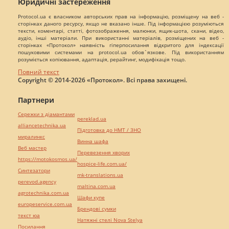
Юридичні застереження
Protocol.ua є власником авторських прав на інформацію, розміщену на веб -
сторінках даного ресурсу, якщо не вказано інше. Під інформацією розуміються
тексти, коментарі, статті, фотозображення, малюнки, ящик-шота, скани, відео,
аудіо, інші матеріали. При використанні матеріалів, розміщених на веб -
сторінках «Протокол» наявність гіперпосилання відкритого для індексації
пошуковими системами на protocol.ua обов`язкове. Під використанням
розуміється копіювання, адаптація, рерайтинг, модифікація тощо.
Повний текст
Copyright © 2014-2026 «Протокол». Всі права захищені.
Партнери
Сережки з діамантами
pereklad.ua
alliancetechnika.ua
Підготовка до НМТ / ЗНО
миралинкс
Винна шафа
Веб мастер
Перевезення хворих
https://motokosmos.ua/
hospice-life.com.ua/
Синтезатори
mk-translations.ua
perevod.agency
maltina.com.ua
agrotechnika.com.ua
Шафи купе
europeservice.com.ua
Брендові сумки
текст юа
Натяжні стелі Nova Stelya
Посилання