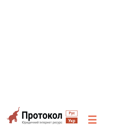
Рус
☰
Укр