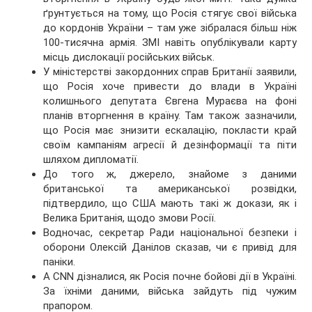
ґрунтується на тому, що Росія стягує свої війська
до кордонів України – там уже зібралася більш ніж
100-тисячна армія. ЗМІ навіть опублікували карту
місць дислокації російських військ.
У міністерстві закордонних справ Британії заявили,
що Росія хоче привести до влади в Україні
колишнього депутата Євгена Мураєва на фоні
планів вторгнення в країну. Там також зазначили,
що Росія має знизити ескалацію, покласти край
своїм кампаніям агресії й дезінформації та піти
шляхом дипломатії.
До того ж, джерело, знайоме з даними
британської та американської розвідки,
підтвердило, що США мають такі ж докази, як і
Велика Британія, щодо змови Росії.
Водночас, секретар Ради національної безпеки і
оборони Олексій Данілов сказав, чи є привід для
паніки.
А CNN дізналися, як Росія почне бойові дії в Україні.
За їхніми даними, війська зайдуть під чужим
прапором.