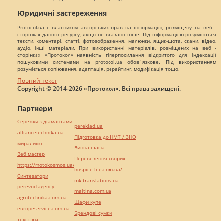
Юридичні застереження
Protocol.ua є власником авторських прав на інформацію, розміщену на веб -
сторінках даного ресурсу, якщо не вказано інше. Під інформацією розуміються
тексти, коментарі, статті, фотозображення, малюнки, ящик-шота, скани, відео,
аудіо, інші матеріали. При використанні матеріалів, розміщених на веб -
сторінках «Протокол» наявність гіперпосилання відкритого для індексації
пошуковими системами на protocol.ua обов`язкове. Під використанням
розуміється копіювання, адаптація, рерайтинг, модифікація тощо.
Повний текст
Copyright © 2014-2026 «Протокол». Всі права захищені.
Партнери
Сережки з діамантами
pereklad.ua
alliancetechnika.ua
Підготовка до НМТ / ЗНО
миралинкс
Винна шафа
Веб мастер
Перевезення хворих
https://motokosmos.ua/
hospice-life.com.ua/
Синтезатори
mk-translations.ua
perevod.agency
maltina.com.ua
agrotechnika.com.ua
Шафи купе
europeservice.com.ua
Брендові сумки
текст юа