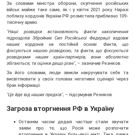
За словами міністра оборони, скупчення російських
військ майже таке саме, як і у квітні 2021 року. Наразі
поблизу кордонів України РФ розмістила приблизно 109-
тисячну армію.
"Наші розвідки встановлюють факти накопичення
підрозділів Збройних Сил Російської Федерації вздовж
наших кордонів на постійній основі. Факти, що
фіксуються нашою розвідкою, та факти, що фіксуються
розвідками наших країн-партнерів, вони абсолютно
збігаються, та оцінки дещо різні"
, – зазначив Резніков.
За його словами, люди звикли накручувати себе та
висвітлювати у своїх головах негативні сценарії через
брак інформації.
"Це йде від наших предків"
, – підсумував Резніков.
Загроза вторгнення РФ в Україну
Останнім часом дедалі частіше стали звучати
заяви про те, що Росія може розпочати
вторгнення в Україну будь-якої миті. Така думка