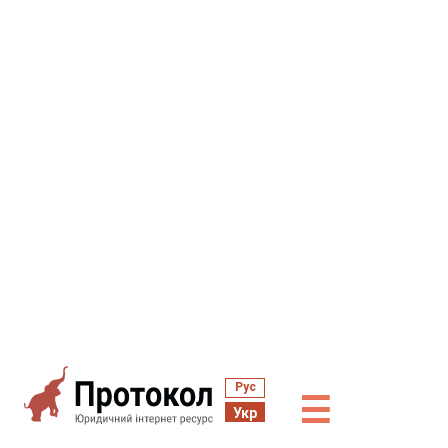
Рус
☰
Укр