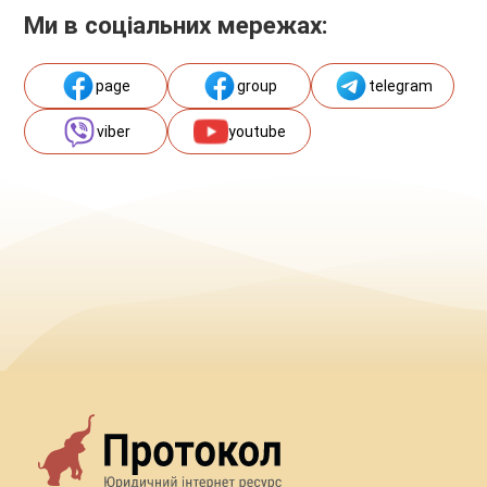
Ми в соціальних мережах:
page
group
telegram
viber
youtube