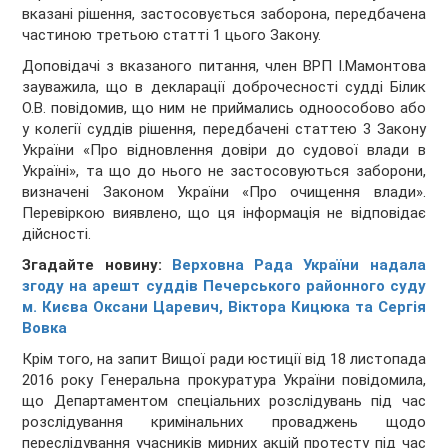
вказані рішення, застосовується заборона, передбачена
частиною третьою статті 1 цього Закону.
Доповідачі з вказаного питання, член ВРП І.Мамонтова
зауважила, що в декларації доброчесності судді Білик
О.В. повідомив, що ним не приймались одноособово або
у колегії суддів рішення, передбачені статтею 3 Закону
України «Про відновлення довіри до судової влади в
Україні», та що до нього не застосовуються заборони,
визначені Законом України «Про очищення влади».
Перевіркою виявлено, що ця інформація не відповідає
дійсності.
Згадайте новину:
Верховна Рада України надала
згоду на арешт суддів Печерського районного суду
м. Києва Оксани Царевич, Віктора Кицюка та Сергія
Вовка
Крім того, на запит Вищої ради юстиції від 18 листопада
2016 року Генеральна прокуратура України повідомила,
що Департаментом спеціальних розслідувань під час
розслідування кримінальних проваджень щодо
переслідування учасників мирних акцій протесту під час