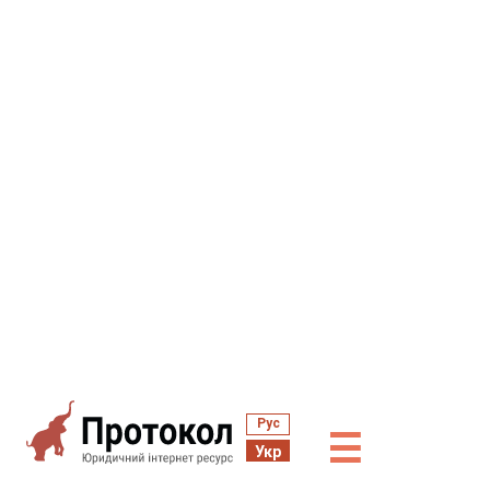
Рус
☰
Укр