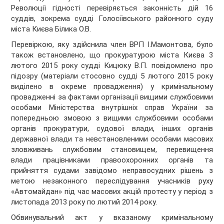
Революції гідності перевіряється законність дій 16
суддів, зокрема судді Голосіївського районного суду
міста Києва Білика О.В.
Перевіркою, яку здійснила член ВРП І.Мамонтова, було
також встановлено, що прокуратурою міста Києва 3
лютого 2015 року судді Кицюку В.П. повідомлено про
підозру (матеріали стосовно судді 5 лютого 2015 року
виділено в окреме провадження) у кримінальному
провадженні за фактами організації вищими службовими
особами Міністерства внутрішніх справ України за
попередньою змовою з вищими службовими особами
органів прокуратури, судової влади, інших органів
державної влади та невстановленими особами масових
зловживань службовим становищем, перевищення
влади працівниками правоохоронних органів та
прийняття судами завідомо неправосудних рішень з
метою незаконного переслідування учасників руху
«Автомайдан» під час масових акцій протесту у період з
листопада 2013 року по лютий 2014 року.
Обвинувальний акт у вказаному кримінальному