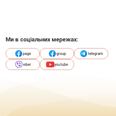
Ми в соціальних мережах:
page
group
telegram
viber
youtube