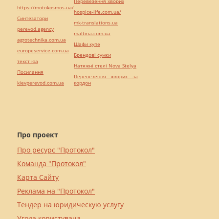
Перевезення хворих
https://motokosmos.ua/
hospice-life.com.ua/
Синтезатори
mk-translations.ua
perevod.agency
maltina.com.ua
agrotechnika.com.ua
Шафи купе
europeservice.com.ua
Брендові сумки
текст юа
Натяжні стелі Nova Stelya
Посилання
Перевезення хворих за
kievperevod.com.ua
кордон
Про проект
Про ресурс "Протокол"
Команда "Протокол"
Карта Сайту
Реклама на "Протокол"
Тендер на юридическую услугу
Угода користувача