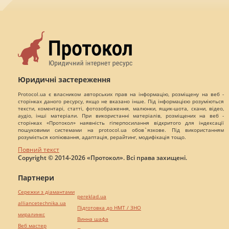
Юридичні застереження
Protocol.ua є власником авторських прав на інформацію, розміщену на веб -
сторінках даного ресурсу, якщо не вказано інше. Під інформацією розуміються
тексти, коментарі, статті, фотозображення, малюнки, ящик-шота, скани, відео,
аудіо, інші матеріали. При використанні матеріалів, розміщених на веб -
сторінках «Протокол» наявність гіперпосилання відкритого для індексації
пошуковими системами на protocol.ua обов`язкове. Під використанням
розуміється копіювання, адаптація, рерайтинг, модифікація тощо.
Повний текст
Copyright © 2014-2026 «Протокол». Всі права захищені.
Партнери
Сережки з діамантами
pereklad.ua
alliancetechnika.ua
Підготовка до НМТ / ЗНО
миралинкс
Винна шафа
Веб мастер