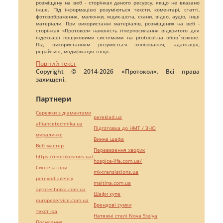
розміщену на веб - сторінках даного ресурсу, якщо не вказано
інше. Під інформацією розуміються тексти, коментарі, статті,
фотозображення, малюнки, ящик-шота, скани, відео, аудіо, інші
матеріали. При використанні матеріалів, розміщених на веб -
сторінках «Протокол» наявність гіперпосилання відкритого для
індексації пошуковими системами на protocol.ua обов`язкове.
Під використанням розуміється копіювання, адаптація,
рерайтинг, модифікація тощо.
Повний текст
Copyright © 2014-2026 «Протокол». Всі права
захищені.
Партнери
Сережки з діамантами
pereklad.ua
alliancetechnika.ua
Підготовка до НМТ / ЗНО
миралинкс
Винна шафа
Веб мастер
Перевезення хворих
https://motokosmos.ua/
hospice-life.com.ua/
Синтезатори
mk-translations.ua
perevod.agency
maltina.com.ua
agrotechnika.com.ua
Шафи купе
europeservice.com.ua
Брендові сумки
текст юа
Натяжні стелі Nova Stelya
Посилання