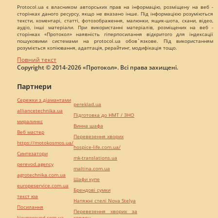
Protocol.ua є власником авторських прав на інформацію, розміщену на веб -
сторінках даного ресурсу, якщо не вказано інше. Під інформацією розуміються
тексти, коментарі, статті, фотозображення, малюнки, ящик-шота, скани, відео,
аудіо, інші матеріали. При використанні матеріалів, розміщених на веб -
сторінках «Протокол» наявність гіперпосилання відкритого для індексації
пошуковими системами на protocol.ua обов`язкове. Під використанням
розуміється копіювання, адаптація, рерайтинг, модифікація тощо.
Повний текст
Copyright © 2014-2026 «Протокол». Всі права захищені.
Партнери
Сережки з діамантами
pereklad.ua
alliancetechnika.ua
Підготовка до НМТ / ЗНО
миралинкс
Винна шафа
Веб мастер
Перевезення хворих
https://motokosmos.ua/
hospice-life.com.ua/
Синтезатори
mk-translations.ua
perevod.agency
maltina.com.ua
agrotechnika.com.ua
Шафи купе
europeservice.com.ua
Брендові сумки
текст юа
Натяжні стелі Nova Stelya
Посилання
Перевезення хворих за
kievperevod.com.ua
кордон