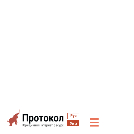
Рус
☰
Укр