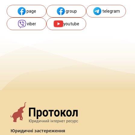
page
group
telegram
viber
youtube
Юридичні застереження