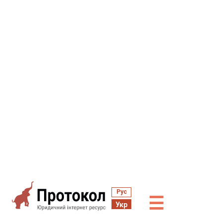
Рус
☰
Укр