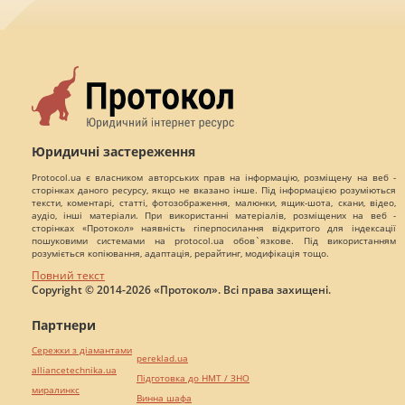
Юридичні застереження
Protocol.ua є власником авторських прав на інформацію, розміщену на веб -
сторінках даного ресурсу, якщо не вказано інше. Під інформацією розуміються
тексти, коментарі, статті, фотозображення, малюнки, ящик-шота, скани, відео,
аудіо, інші матеріали. При використанні матеріалів, розміщених на веб -
сторінках «Протокол» наявність гіперпосилання відкритого для індексації
пошуковими системами на protocol.ua обов`язкове. Під використанням
розуміється копіювання, адаптація, рерайтинг, модифікація тощо.
Повний текст
Copyright © 2014-2026 «Протокол». Всі права захищені.
Партнери
Сережки з діамантами
pereklad.ua
alliancetechnika.ua
Підготовка до НМТ / ЗНО
миралинкс
Винна шафа