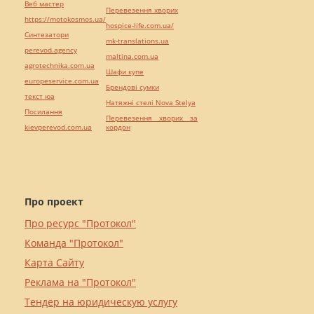
Веб мастер
Перевезення хворих
https://motokosmos.ua/
hospice-life.com.ua/
Синтезатори
mk-translations.ua
perevod.agency
maltina.com.ua
agrotechnika.com.ua
Шафи купе
europeservice.com.ua
Брендові сумки
текст юа
Натяжні стелі Nova Stelya
Посилання
Перевезення хворих за
kievperevod.com.ua
кордон
Про проект
Про ресурс "Протокол"
Команда "Протокол"
Карта Сайту
Реклама на "Протокол"
Тендер на юридическую услугу