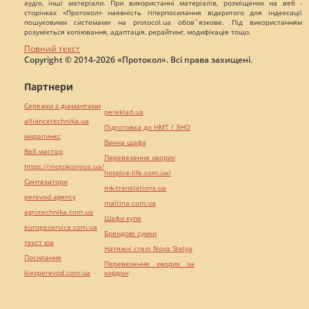
аудіо, інші матеріали. При використанні матеріалів, розміщених на веб -
сторінках «Протокол» наявність гіперпосилання відкритого для індексації
пошуковими системами на protocol.ua обов`язкове. Під використанням
розуміється копіювання, адаптація, рерайтинг, модифікація тощо.
Повний текст
Copyright © 2014-2026 «Протокол». Всі права захищені.
Партнери
Сережки з діамантами
pereklad.ua
alliancetechnika.ua
Підготовка до НМТ / ЗНО
миралинкс
Винна шафа
Веб мастер
Перевезення хворих
https://motokosmos.ua/
hospice-life.com.ua/
Синтезатори
mk-translations.ua
perevod.agency
maltina.com.ua
agrotechnika.com.ua
Шафи купе
europeservice.com.ua
Брендові сумки
текст юа
Натяжні стелі Nova Stelya
Посилання
Перевезення хворих за
kievperevod.com.ua
кордон