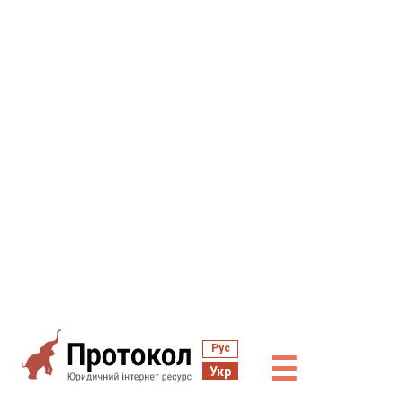
Рус
☰
Укр