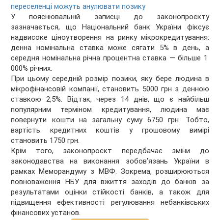
переселенці можуть анулювати позику
У пояснювальній записці до законопроєкту
зазначається, що Національний банк України фіксує
надвисоке ціноутворення на ринку мікрокредитування:
денна номінальна ставка може сягати 5% в день, а
середня номінальна річна процентна ставка — більше 1
000% річних.
При цьому середній розмір позики, яку бере людина в
мікрофінансовій компанії, становить 5000 грн з денною
ставкою 2,5%. Відтак, через 14 днів, що є найбільш
популярним терміном кредитування, людина має
повернути кошти на загальну суму 6750 грн. Тобто,
вартість кредитних коштів у грошовому вимірі
становить 1750 грн.
Крім того, законопроєкт передбачає зміни до
законодавства на виконання зобов’язань України в
рамках Меморандуму з МВФ. Зокрема, розширюються
повноваження НБУ для вжиття заходів до банків за
результатами оцінки стійкості банків, а також для
підвищення ефективності регулювання небанківських
фінансових установ.