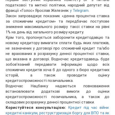
податкової та митної політики, народний депутат від
фракції «Голос» Ярослав Железняк
у Telegram.
Закон запроваджує показник «денна процентна ставка
за споживчим кредитом» та передбачає поступове
зниження максимального розміру такої ставки на рівні
1% на день від загального розміру кредиту.
Крім того, пропонується заборонити кредитодавцю та
новому кредитору вимагати сплати будь яких платежів,
не зазначених у договорі про споживчий кредит та/або
не врахованих в розрахунку денної процентної ставки,
що вказана в договорі. Водночас кредитодавець буде
зобов’язаний передавати інформацію щодо всіх
споживчих кредитів хоча б до одного з бюро кредитних
історій, а також проводити оцінку
кредитоспроможності позичальника.
Водночас Нацбанку надаються повноваження
встановлювати додаткові вимоги до оцінки
кредитоспроможності позичальника, а також до
складових розрахунку денної процентної ставки.
Користуйтеся консультацією:
Кредит під час війни:
кредитні канікули, реструктуризація боргу для ВПО та як