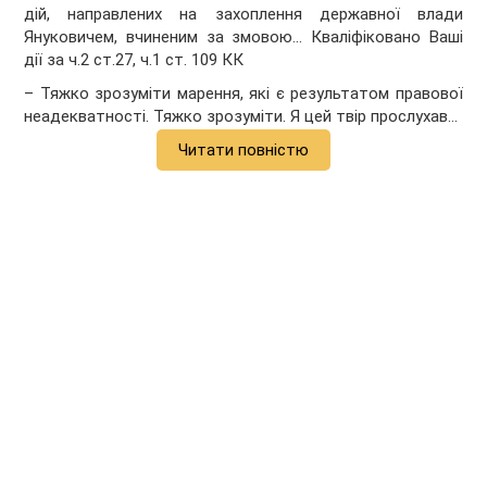
дій, направлених на захоплення державної влади
Януковичем, вчиненим за змовою… Кваліфіковано Ваші
дії за ч.2 ст.27, ч.1 ст. 109 КК
– Тяжко зрозуміти марення, які є результатом правової
неадекватності. Тяжко зрозуміти. Я цей твір прослухав…
Читати повністю