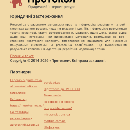
Юридичні застереження
Protocol.ua є власником авторських прав на інформацію, розміщену на веб -
сторінках даного ресурсу, якщо не вказано інше. Під інформацією розуміються
тексти, коментарі, статті, фотозображення, малюнки, ящик-шота, скани, відео,
аудіо, інші матеріали. При використанні матеріалів, розміщених на веб -
сторінках «Протокол» наявність гіперпосилання відкритого для індексації
пошуковими системами на protocol.ua обов`язкове. Під використанням
розуміється копіювання, адаптація, рерайтинг, модифікація тощо.
Повний текст
Copyright © 2014-2026 «Протокол». Всі права захищені.
Партнери
Сережки з діамантами
pereklad.ua
alliancetechnika.ua
Підготовка до НМТ / ЗНО
миралинкс
Винна шафа
Веб мастер
Перевезення хворих
https://motokosmos.ua/
hospice-life.com.ua/
Синтезатори
mk-translations.ua
perevod.agency
maltina.com.ua
agrotechnika.com.ua
Шафи купе