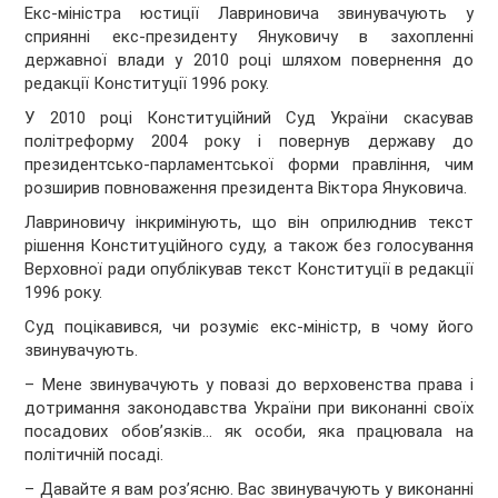
Екс-міністра юстиції Лавриновича звинувачують у
сприянні екс-президенту Януковичу в захопленні
державної влади у 2010 році шляхом повернення до
редакції Конституції 1996 року.
У 2010 році Конституційний Суд України скасував
політреформу 2004 року і повернув державу до
президентсько-парламентської форми правління, чим
розширив повноваження президента Віктора Януковича.
Лавриновичу інкримінують, що він оприлюднив текст
рішення Конституційного суду, а також без голосування
Верховної ради опублікував текст Конституції в редакції
1996 року.
Суд поцікавився, чи розуміє екс-міністр, в чому його
звинувачують.
– Мене звинувачують у повазі до верховенства права і
дотримання законодавства України при виконанні своїх
посадових обов’язків… як особи, яка працювала на
політичній посаді.
– Давайте я вам роз’ясню. Вас звинувачують у виконанні