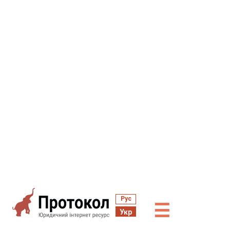
Рус
☰
Укр