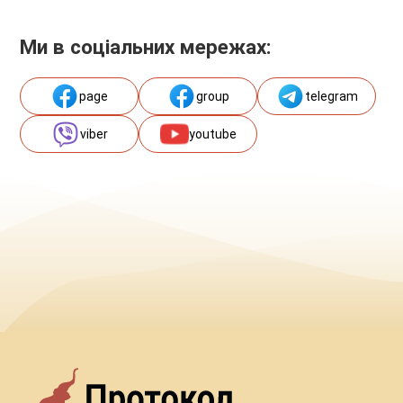
Ми в соціальних мережах:
page
group
telegram
viber
youtube