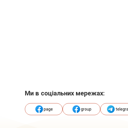
Ми в соціальних мережах:
page
group
telegr