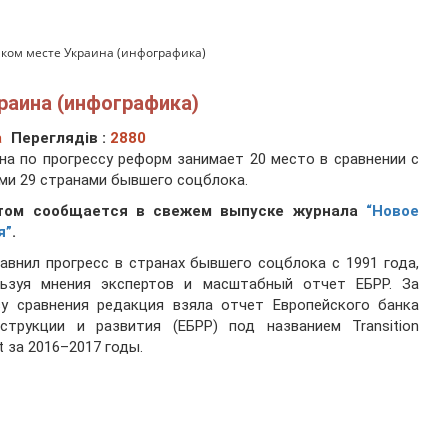
аком месте Украина (инфографика)
раина (инфографика)
а
Переглядів :
2880
на по прогрессу реформ занимает 20 место в сравнении с
ми 29 странами бывшего соцблока.
том сообщается в свежем выпуске журнала
“Новое
я”
.
авнил прогресс в странах бывшего соцблока с 1991 года,
льзуя мнения экспертов и масштабный отчет ЕБРР. За
ву сравнения редакция взяла отчет Европейского банка
нструкции и развития (ЕБРР) под названием Transition
t за 2016–2017 годы.