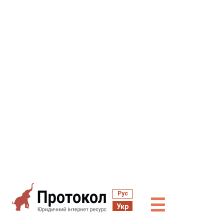
Рус
☰
Укр