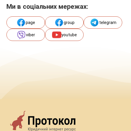
Ми в соціальних мережах:
page
group
telegram
viber
youtube