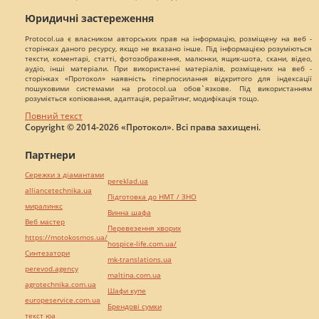
Юридичні застереження
Protocol.ua є власником авторських прав на інформацію, розміщену на веб -
сторінках даного ресурсу, якщо не вказано інше. Під інформацією розуміються
тексти, коментарі, статті, фотозображення, малюнки, ящик-шота, скани, відео,
аудіо, інші матеріали. При використанні матеріалів, розміщених на веб -
сторінках «Протокол» наявність гіперпосилання відкритого для індексації
пошуковими системами на protocol.ua обов`язкове. Під використанням
розуміється копіювання, адаптація, рерайтинг, модифікація тощо.
Повний текст
Copyright © 2014-2026 «Протокол». Всі права захищені.
Партнери
Сережки з діамантами
pereklad.ua
alliancetechnika.ua
Підготовка до НМТ / ЗНО
миралинкс
Винна шафа
Веб мастер
Перевезення хворих
https://motokosmos.ua/
hospice-life.com.ua/
Синтезатори
mk-translations.ua
perevod.agency
maltina.com.ua
agrotechnika.com.ua
Шафи купе
europeservice.com.ua
Брендові сумки
текст юа