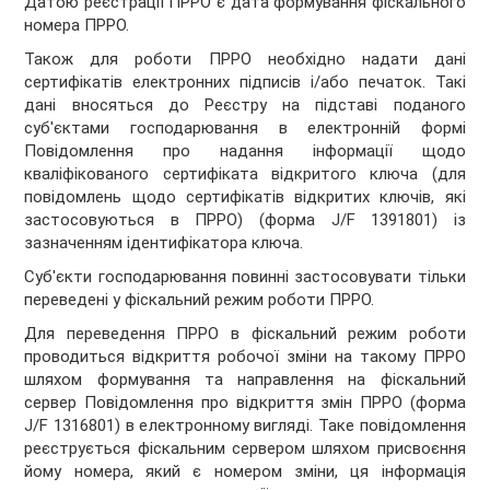
Датою реєстрації ПРРО є дата формування фіскального
номера ПРРО.
Також для роботи ПРРО необхідно надати дані
сертифікатів електронних підписів і/або печаток. Такі
дані вносяться до Реєстру на підставі поданого
суб'єктами господарювання в електронній формі
Повідомлення про надання інформації щодо
кваліфікованого сертифіката відкритого ключа (для
повідомлень щодо сертифікатів відкритих ключів, які
застосовуються в ПРРО) (форма J/F 1391801) із
зазначенням ідентифікатора ключа.
Суб'єкти господарювання повинні застосовувати тільки
переведені у фіскальний режим роботи ПРРО.
Для переведення ПРРО в фіскальний режим роботи
проводиться відкриття робочої зміни на такому ПРРО
шляхом формування та направлення на фіскальний
сервер Повідомлення про відкриття змін ПРРО (форма
J/F 1316801) в електронному вигляді. Таке повідомлення
реєструється фіскальним сервером шляхом присвоєння
йому номера, який є номером зміни, ця інформація