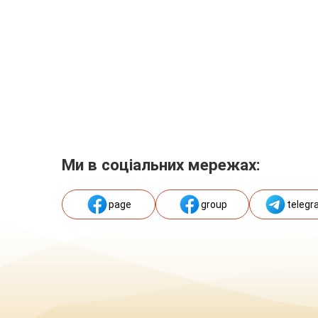
Ми в соціальних мережах:
page
group
telegr