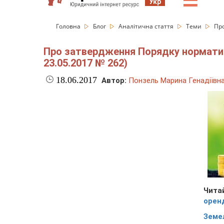
☰
Укр
Головна
Блог
Аналітична стаття
Теми
Про
Про затвердження Порядку нормативн
23.05.2017 № 262)
18.06.2017
Автор:
Понзель Марина Генадіївн
Чит
орен
Земе