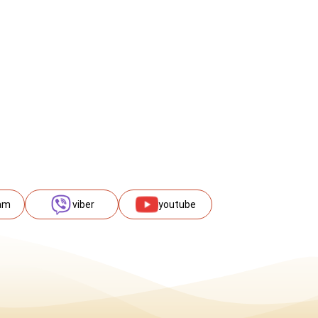
am
viber
youtube