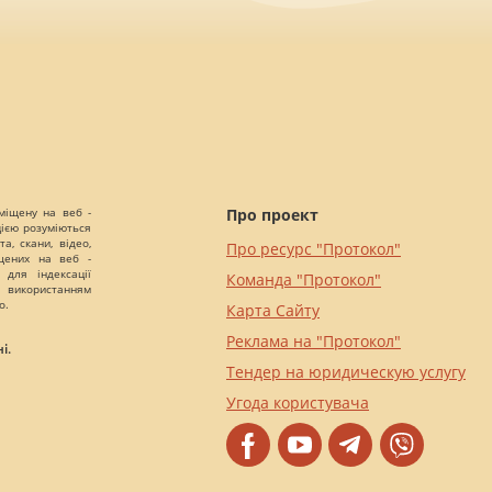
міщену на веб -
Про проект
цією розуміються
а, скани, відео,
Про ресурс "Протокол"
іщених на веб -
 для індексації
Команда "Протокол"
 використанням
о.
Карта Сайту
Реклама на "Протокол"
і.
Тендер на юридическую услугу
Угода користувача