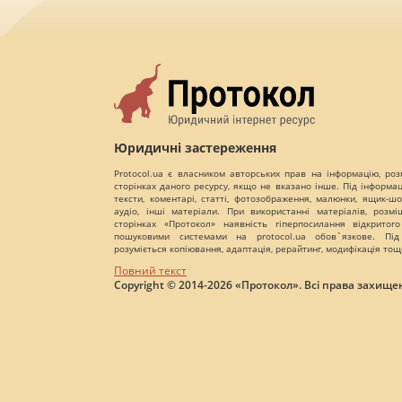
Юридичні застереження
Protocol.ua є власником авторських прав на інформацію, роз
сторінках даного ресурсу, якщо не вказано інше. Під інформа
тексти, коментарі, статті, фотозображення, малюнки, ящик-шот
аудіо, інші матеріали. При використанні матеріалів, розм
сторінках «Протокол» наявність гіперпосилання відкритого
пошуковими системами на protocol.ua обов`язкове. Під
розуміється копіювання, адаптація, рерайтинг, модифікація тощ
Повний текст
Copyright © 2014-2026 «Протокол». Всі права захищен