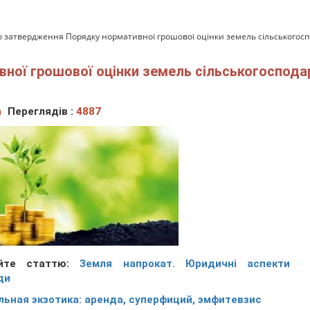
 затвердження Порядку нормативної грошової оцінки земель сільськогоспо
ої грошової оцінки земель сільськогосподар
а
Переглядів :
4887
айте статтю:
Земля напрокат. Юридичні аспекти
ди
льная экзотика: аренда, суперфиций, эмфитевзис