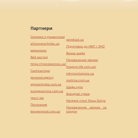
Партнери
Сережки з діамантами
pereklad.ua
alliancetechnika.ua
Підготовка до НМТ / ЗНО
миралинкс
Винна шафа
Веб мастер
Перевезення хворих
https://motokosmos.ua/
hospice-life.com.ua/
Синтезатори
mk-translations.ua
perevod.agency
maltina.com.ua
agrotechnika.com.ua
Шафи купе
europeservice.com.ua
Брендові сумки
текст юа
Натяжні стелі Nova Stelya
Посилання
Перевезення хворих за
kievperevod.com.ua
кордон