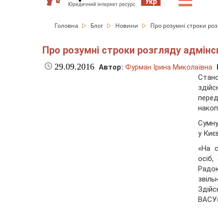
☰
Укр
Головна
Блог
Новини
Про розумні строки ро
Про розумні строки розгляду адмінс
29.09.2016
Автор:
Фурман Ірина Миколаївна
Стано
здій
пере
накоп
Сумну
у Киє
«На 
осіб,
Радою
звіль
Здій
ВАСУ»