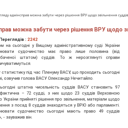
згляду адмінсправ можна забути через рішення ВРУ щодо звільнення судді
прав можна забути через рішення ВРУ щодо з
Переглядів :
2242
м на сьогодні у Вищому адміністративному суді України
снювати судочинство має право лише половина (від
дбаченої штатом) суддів. То ж нерозглянуті справи
ичуватимуться.
 статистику під час Пленуму ВАСУ, що проходить сьогодні
ві, озвучив голова ВАСУ Олександр Нечитайло.
сьогодні штатна чисельність суддів ВАСУ становить 97
 фактична – 72 судді, з них щодо 23 суддів Верховною
 України прийняті рішення про звільнення, матеріали щодо
нення з посад 8 суддів знаходяться у ВРЮ або парламенті.
снювати судочинство сьогодні мають право 49 суддів
, - зауважив він.