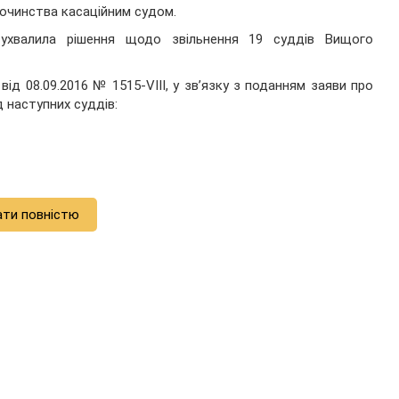
дочинства касаційним судом.
ухвалила рішення щодо звільнення 19 суддів Вищого
ід 08.09.2016 № 1515-VIII, у зв’язку з поданням заяви про
 наступних суддів:
ати повністю