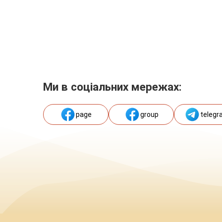
Ми в соціальних мережах:
page
group
telegr