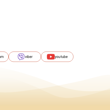
am
viber
youtube