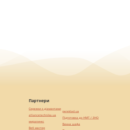
Партнери
Сережки з діамантами
pereklad.ua
alliancetechnika.ua
Підготовка до НМТ / ЗНО
миралинкс
Винна шафа
Веб мастер