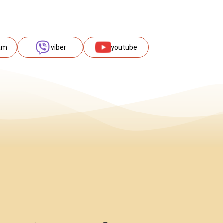
am
viber
youtube
міщену на веб -