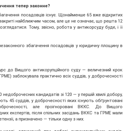
ачення тепер законне?
багачення посадовців існує. Щонайменше 65 вже відкритих
закриті найближчим часом, але це не означає, що решта 12
озглядатися. Тому, звісно, робота у антикорсуду буде, і її
 незаконного збагачення посадовців у юридичну площину в
урс до Вищого антикорупційного суду — величезний крок
ГРМЕ) заблокувала практично всіх суддів, у доброчесності
 недоброчесних кандидатів зі 120 — у першій хвилі добору,
юють 45 суддів, у доброчесності яких існують обґрунтовані
оброчесності, але проігноровані ВККС. До Вищого
них експертів, після спільних засідань ВККС та ГРМЕ мали
ензії, а призначено — тільки одну з них.