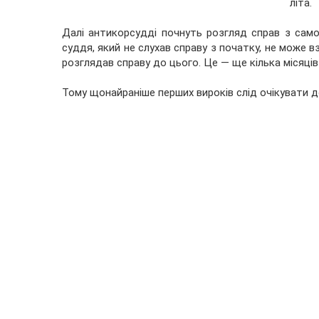
літа.
Далі антикорсудді почнуть розгляд справ з само
суддя, який не слухав справу з початку, не може вз
розглядав справу до цього. Це — ще кілька місяців
Тому щонайраніше перших вироків слід очікувати до