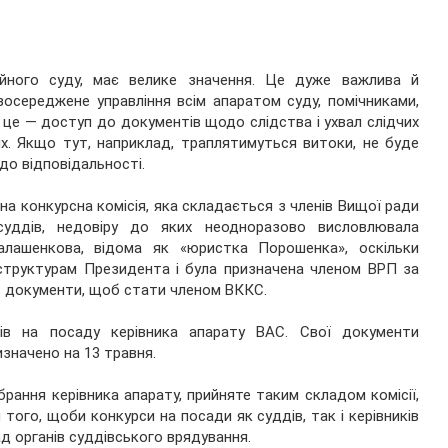
йного суду, має велике значення. Це дуже важлива й
зосереджене управління всім апаратом суду, помічниками,
 це — доступ до документів щодо слідства і ухвал слідчих
ях. Якщо тут, наприклад, траплятимуться витоки, не буде
до відповідальності.
а конкурсна комісія, яка складається з членів Вищої ради
 суддів, недовіру до яких неодноразово висловлювала
Малашенкова, відома як «юристка Порошенка», оскільки
-структурам Президента і була призначена членом ВРП за
ив документи, щоб стати членом ВККС.
ів на посаду керівника апарату ВАС. Свої документи
значено на 13 травня.
рання керівника апарату, прийняте таким складом комісії,
ого, щоби конкурси на посади як суддів, так і керівників
ад органів суддівського врядування.