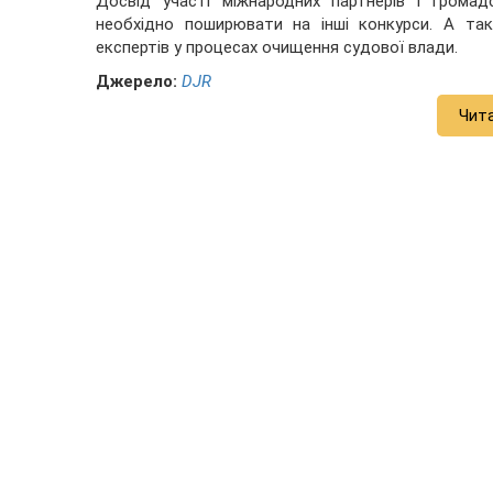
Досвід участі міжнародних партнерів і громад
необхідно поширювати на інші конкурси. А та
експертів у процесах очищення судової влади.
Джерело:
DJR
Чит