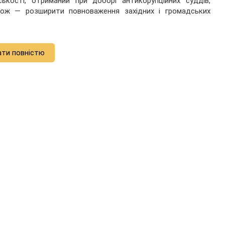
ськості, отриманий при доборі антикорупційних суддів,
кож — розширити повноваження західних і громадських
ати повністю