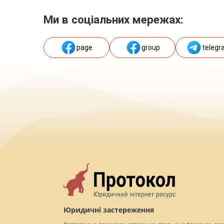
Ми в соціальних мережах:
page
group
telegr
Юридичні застереження
Protocol.ua є власником авторських прав на інформацію, роз