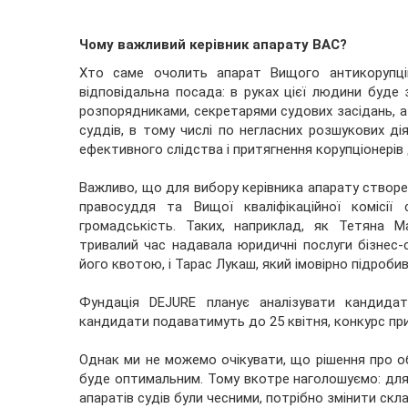
Чому важливий керівник апарату ВАС?
Хто саме очолить апарат Вищого антикорупці
відповідальна посада: в руках цієї людини буде 
розпорядниками, секретарями судових засідань, а
суддів, в тому числі по негласних розшукових ді
ефективного слідства і притягнення корупціонерів 
Важливо, що для вибору керівника апарату створен
правосуддя та Вищої кваліфікаційної комісії
громадськість. Таких, наприклад, як Тетяна 
тривалий час надавала юридичні послуги бізнес
його квотою, і Тарас Лукаш, який імовірно підроб
Фундація DEJURE планує аналізувати кандидат
кандидати подаватимуть до 25 квітня, конкурс при
Однак ми не можемо очікувати, що рішення про об
буде оптимальним. Тому вкотре наголошуємо: для т
апаратів судів були чесними, потрібно змінити скл