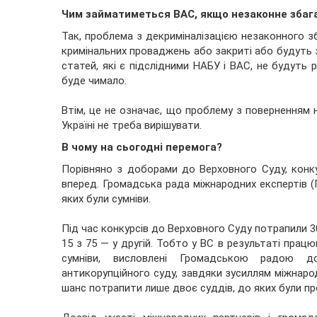
Чим займатиметься ВАС, якщо незаконне збаг
Так, проблема з декриміналізацією незаконного з
кримінальних проваджень або закриті або будуть 
статей, які є підслідними НАБУ і ВАС, не будуть р
буде чимало.
Втім, це не означає, що проблему з поверненням
Україні не треба вирішувати.
В чому на сьогодні перемога?
Порівняно з доборами до Верховного Суду, конк
вперед. Громадська рада міжнародних експертів (
яких були сумніви.
Під час конкурсів до Верховного Суду потрапили 30
15 з 75 — у другій. Тобто у ВС в результаті прац
сумніви, висловлені Громадською радою д
антикорупційного суду, завдяки зусиллям міжнарод
шанс потрапити лише двоє суддів, до яких були прет