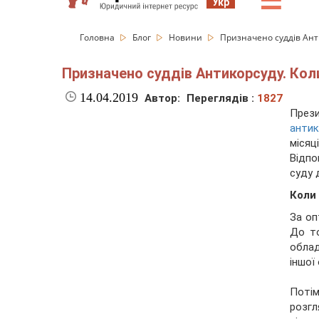
☰
Укр
Головна
Блог
Новини
Призначено суддів Ант
Призначено суддів Антикорсуду. Кол
14.04.2019
Автор:
Переглядів :
1827
Пре
антик
міся
Відп
суду 
Коли
За оп
До то
обла
іншої
Поті
розгл