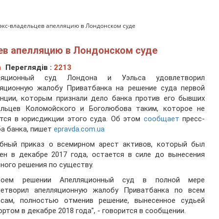
экс-владельцев апелляцию в Лондонском суде
ев апелляцию в Лондонском суде
а
Переглядів :
2213
ляционный суд Лондона и Уэльса удовлетворил
ляционную жалобу Приватбанка на решение суда первой
анции, которым признали дело банка против его бывших
ельцев Коломойского и Боголюбова таким, которое не
тся в юрисдикции этого суда. Об этом
сообщает
пресс-
а банка, пишет
epravda.com.ua
ебный приказ о всемирном арест активов, который был
ен в декабре 2017 года, остается в силе до вынесения
ного решения по существу.
оем решении Апелляционный суд в полной мере
летворил апелляционную жалобу Приватбанка по всем
осам, полностью отменив решение, вынесенное судьей
ртом в декабре 2018 года", - говорится в сообщении.