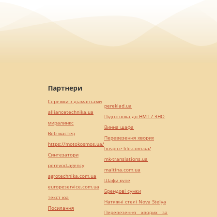
Партнери
Сережки з діамантами
pereklad.ua
alliancetechnika.ua
Підготовка до НМТ / ЗНО
миралинкс
Винна шафа
Веб мастер
Перевезення хворих
https://motokosmos.ua/
hospice-life.com.ua/
Синтезатори
mk-translations.ua
perevod.agency
maltina.com.ua
agrotechnika.com.ua
Шафи купе
europeservice.com.ua
Брендові сумки
текст юа
Натяжні стелі Nova Stelya
Посилання
Перевезення хворих за