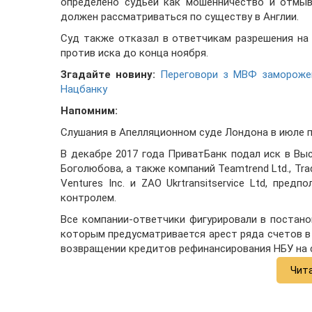
определено судьей как мошенничество и отмыв
должен рассматриваться по существу в Англии.
Суд также отказал в ответчикам разрешения на
против иска до конца ноября.
Згадайте новину:
Переговори з МВФ заморожені
Нацбанку
Напомним:
Слушания в Апелляционном суде Лондона в июле п
В декабре 2017 года ПриватБанк подал иск в Вы
Боголюбова, а также компаний Teamtrend Ltd., Trade P
Ventures Inc. и ZAO Ukrtransitservice Ltd, пр
контролем.
Все компании-ответчики фигурировали в постано
которым предусматривается арест ряда счетов в
возвращении кредитов рефинансирования НБУ на с
Чит