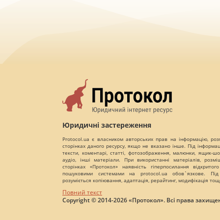
Юридичні застереження
Protocol.ua є власником авторських прав на інформацію, роз
сторінках даного ресурсу, якщо не вказано інше. Під інформа
тексти, коментарі, статті, фотозображення, малюнки, ящик-шот
аудіо, інші матеріали. При використанні матеріалів, розм
сторінках «Протокол» наявність гіперпосилання відкритого
пошуковими системами на protocol.ua обов`язкове. Під
розуміється копіювання, адаптація, рерайтинг, модифікація тощ
Повний текст
Copyright © 2014-2026 «Протокол». Всі права захищен