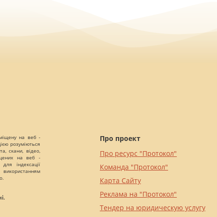
міщену на веб -
Про проект
цією розуміються
а, скани, відео,
Про ресурс "Протокол"
іщених на веб -
 для індексації
Команда "Протокол"
 використанням
о.
Карта Сайту
Реклама на "Протокол"
і.
Тендер на юридическую услугу