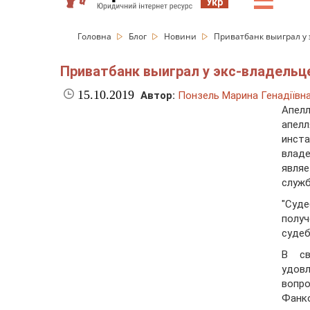
☰
Укр
Головна
Блог
Новини
Приватбанк выиграл у 
Приватбанк выиграл у экс-владельц
15.10.2019
Автор:
Понзель Марина Генадіївн
Апел
апел
инст
влад
являе
служб
"Суд
получ
судеб
В св
удов
вопр
Фанко