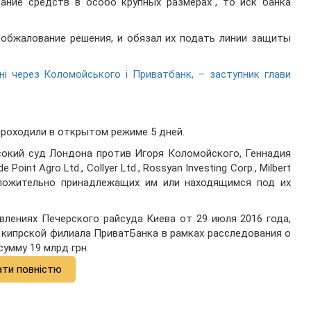
ание средств в особо крупных размерах", то иск банка
 обжалование решения, и обязал их подать линии защиты
 через Коломойського і Приватбанк, – заступник глави
роходили в открытом режиме 5 дней.
сокий суд Лондона против Игоря Коломойского, Геннадия
oint Agro Ltd., Collyer Ltd., Rossyan Investing Corp., Milbert
едположительно принадлежащих им или находящимся под их
влениях Печерского райсуда Киева от 29 июля 2016 года,
 кипрской филиала ПриватБанка в рамках расследования о
умму 19 млрд грн.
ати повністю