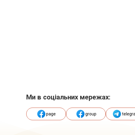
Ми в соціальних мережах:
page
group
telegr