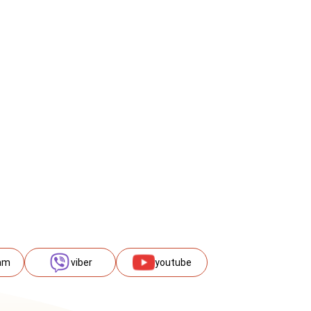
am
viber
youtube