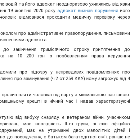
ле водій та його адвокат неодноразово ухилялись від явки
анні 19 жовтня 2020 року
адвокат визнав порушення
його
чоловік відмовився проходити медичну перевірку через
токолом про адміністративне правопорушення, письмовими
поясненнями адвоката.
до закінчення тримісячного строку притягнення до
ка на 10 200 грн. з позбавленням права керування
домили про підозру у неправдивих повідомленнях про
ення про замінування (ч.2 ст.259 ККУ) йому загрожує від 4
 просив взяти чоловіка під варту з мінімальною заставою.
омашньому арешті в нічний час і надав характеризуючі
узію від вибуху снаряду, є ветераном війни, учасником
ювань, має інвалідність ІІ-ої групи, зі слів офіційно
дружений, має на утриманні двох малолітніх дітей і
о до посвідчення, є батьком багатодітної сім’ї, раніше не