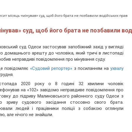
сит місяць «мінував» суд, щоб його брата не позбавили водійських прав
інував» суд, щоб його брата не позбавили вод
овський суд Одеси застосував запобіжний захід у вигляді
го домашнього арешту до чоловіка, який тричі в листопаді
робив неправдиві повідомлення про мінування суду.
це повідомляє
«Судовий репортер»
з посиланням на
ухвалу
грудня.
стопада 2020 року о 8 годині 32 хвилини чоловік
ефонував на «102» завідомо неправдиве повідомлення про
товку до підриву Малиновського районного суду Одеси з
ю зриву судового засідання стосовно свого брата.
уювали людей і працівники поліції з собакою оглянули
лю, але нічого не знайшли.