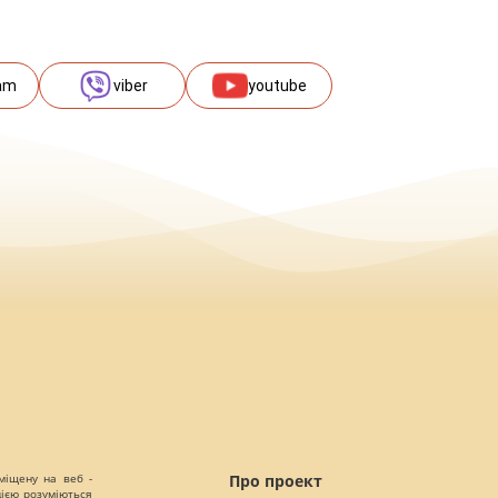
am
viber
youtube
міщену на веб -
Про проект
цією розуміються