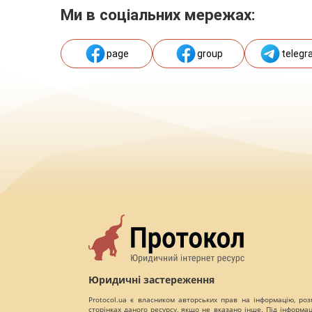
Ми в соціальних мережах:
page
group
telegr
Юридичні застереження
Protocol.ua є власником авторських прав на інформацію, роз
сторінках даного ресурсу, якщо не вказано інше. Під інформа