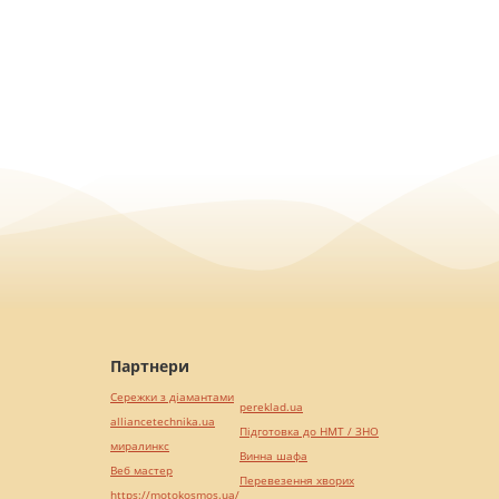
Партнери
Сережки з діамантами
pereklad.ua
alliancetechnika.ua
Підготовка до НМТ / ЗНО
миралинкс
Винна шафа
Веб мастер
Перевезення хворих
https://motokosmos.ua/