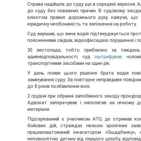
Справа надійшла до суду ще в середині вересня. А
до суду без поважних причин. В судовому засід
клієнтом правил дорожнього руху, кажучи, що 
юридичну необізнаність та запізнення на роботу.
Суд вирішив, що вина водія підтверджується про
поясненнями свідків, відеофіксацією порушення і 
30 листопада, тобто приблизно за тиждень 
адмінвідповідальності, суд
оштрафував
чолові
транспортними засобами на один рік.
У день появи цього рішення брата водія пові
замінування суду. За повторне неправдиве повідомл
до 8 років позбавлення волі.
2 грудня при обранні запобіжного заходу прокурор
Адвокат заперечував і наполягав на нічному д
матеріали.
Підозрюваний є учасником АТО, де отримав конт
бойових дій, страждає низкою хронічних захвор
працевлаштований інкасатором «Ощадбанку», о
неповнолітню дитину від першого шлюбу, відповідн