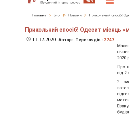
☰
Укр
Головна
Блог
Новини
Прикольний спосіб! Оде
Прикольний спосіб! Одесит місяць «м
11.12.2020
Автор:
Переглядів :
2747
Малин
нічно
2020 
Про 
від 2 
2 ли
зател
підго
мето
Евак
будів