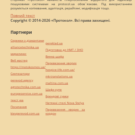
пошуковими системами на protocol.ua обов`язкове. Під використанням
розуміється копіювання, адаптація, рерайтинг, модифікація тощо.
Повний текст
Copyright © 2014-2026 «Протокол». Всі права захищені.
Партнери
Сережки з діамантами
pereklad.ua
alliancetechnika.ua
Підготовка до НМТ / ЗНО
миралинкс
Винна шафа
Веб мастер
Перевезення хворих
https://motokosmos.ua/
hospice-life.com.ua/
Синтезатори
mk-translations.ua
perevod.agency
maltina.com.ua
agrotechnika.com.ua
Шафи купе
europeservice.com.ua
Брендові сумки
текст юа
Натяжні стелі Nova Stelya
Посилання
Перевезення хворих за
kievperevod.com.ua
кордон