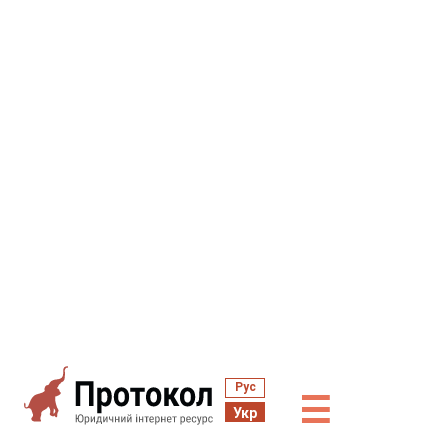
Рус
☰
Укр