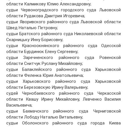
области Калмикову Юлию Александровну;
судьи Червоноградского городского суда Львовской
области Рудакова Дмитрия Игоревича;
судьи Яворивского районного суда Львовской области
Швед Наталью Петровну;
судьи Братского районного суда Николаевской области
Скарницьку Инну Борисовну;
судьи Красноокнянского районного суда Одесской
области Бурдинюк Елену Сергеевну;
судьи Заречненского районного суда Ровенской
области Снитчук Руслану Михайловну;
судьи Балаклейского районного суда Харьковской
области Феленка Юрия Анатольевича;
судьи Харьковского районного суда Харьковской
области Березовскую Ирину Валерьевну;
судей Чернобаевского районного суда Черкасской
области Квашу Ирину Михайловну, Левченко Василия
Васильевича;
судьи Бахмачского районного суда Черниговской
области Лободу Наталью Витальевну;
судьи Оболонского районного суда города Киева