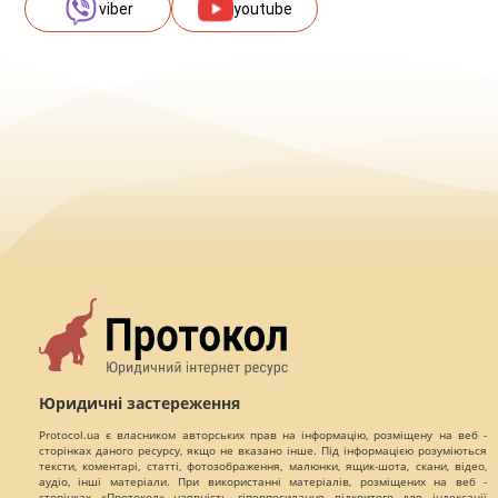
viber
youtube
Юридичні застереження
Protocol.ua є власником авторських прав на інформацію, розміщену на веб -
сторінках даного ресурсу, якщо не вказано інше. Під інформацією розуміються
тексти, коментарі, статті, фотозображення, малюнки, ящик-шота, скани, відео,
аудіо, інші матеріали. При використанні матеріалів, розміщених на веб -
сторінках «Протокол» наявність гіперпосилання відкритого для індексації