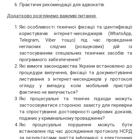
Практичні рекомендації для адвокатів.
Додатково розглянемо важливі питання:
Які особливості технічної фіксації та ідентифікації
користувачів інтернет-месенджерів (WhatsApp,
Telegram, Viber тощо) під час проведення
негласних слідчих (розшукових) дій із
застосуванням спеціальних технічних засобів та
програмного забезпечення?
Які вимоги законодавства України встановлено до
процедури вилучення, фіксації та документування
листування з інтернет-месенджерів у протоколі
огляду у випадку, коли мобільний пристрій
фактично не вилучається?
Які процесуальні та технічні підходи можуть
застосовуватися стороною захисту для перевірки
та спростування достовірності цифрових доказів,
поданих у кримінальному провадженні?
Які процесуальні порушення можуть бути
встановлені під час дослідження протоколу НСРД
за результатами зняття інформації з електронних