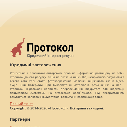
Юридичні застереження
Protocol.ua є власником авторських прав на інформацію, розміщену на веб -
сторінках даного ресурсу, якщо не вказано інше. Під інформацією розуміються
тексти, коментарі, статті, фотозображення, малюнки, ящик-шота, скани, відео,
аудіо, інші матеріали. При використанні матеріалів, розміщених на веб -
сторінках «Протокол» наявність гіперпосилання відкритого для індексації
пошуковими системами на protocol.ua обов`язкове. Під використанням
розуміється копіювання, адаптація, рерайтинг, модифікація тощо.
Повний текст
Copyright © 2014-2026 «Протокол». Всі права захищені.
Партнери
Сережки з діамантами