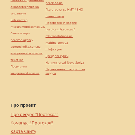
pereklad.ua
alliancetechnika.ua
Підготовка до НМТ / ЗНО
миралинкс
Винна шафа
Веб мастер
Перевезення хворих
https://motokosmos.ua/
hospice-life.com.ua/
Синтезатори
mk-translations.ua
perevod.agency
maltina.com.ua
agrotechnika.com.ua
Шафи купе
europeservice.com.ua
Брендові сумки
текст юа
Натяжні стелі Nova Stelya
Посилання
Перевезення хворих за
kievperevod.com.ua
кордон
Про проект
Про ресурс "Протокол"
Команда "Протокол"
Карта Сайту