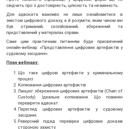
свідчить про її достовірність, цілісність та незмінність.
Для адвоката важливо не лише ознайомитися зі
змістом цифрового доказу, а й розуміти, яким чином він
був отриманий, скопійований, збережений та
представлений у матеріалах справи.
Саме цим практичним питанням буде присвячений
онлайн-вебінар: «Представлення цифрових артефактів у
судовому засіданні».
План вебінару:
Що таке цифрові артефакти у кримінальному
процесі.
Копіювання цифрових артефактів.
Ланцюг збереження цифрових артефактів (Chain of
Custody). Ідеальне копіювання. Що повинен
перевіряти адвокат.
Перегляд цифрових артефактів у судовому
засіданні.
Реверсний підхід перевірки цифрових доказів
стороною захисту.