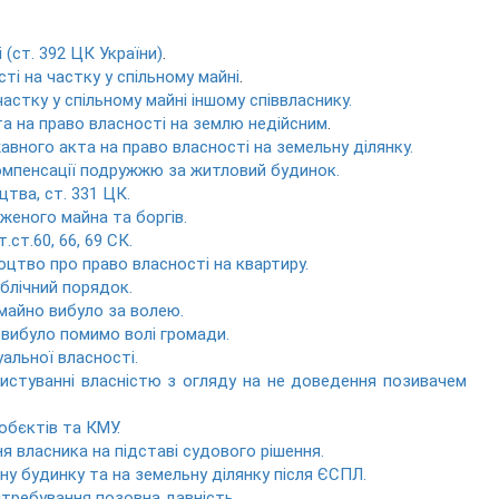
 (ст. 392 ЦК України)
.
сті на частку у спільному майні
.
частку у спільному майні іншому співвласнику.
та на право власності на землю недійсним
.
авного акта на право власності на земельну ділянку.
компенсації подружжю за житловий будинок.
цтва, ст. 331 ЦК.
уженого майна та боргів.
.ст.60, 66, 69 СК.
доцтво про право власності на квартиру.
ублічний порядок.
 майно вибуло за волею.
о вибуло помимо волі громади.
уальної власності.
ристуванні власністю з огляду на не доведення позивачем
обєктів та КМУ.
ня власника на підставі судового рішення.
ину будинку та на земельну ділянку після ЄСПЛ.
витребування позовна давність.