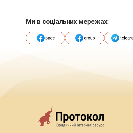
Ми в соціальних мережах:
page
group
telegr