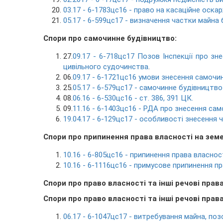
03.17 - 6-1783цс16 - право на касаційне оск
05.17 - 6-599цс17 - визначення частки майна 
Спори про самочинне будівництво:
27.
09.17 - 6-718цс17 Позов Інспекції про з
цивільного судочинства
.
06.
09.17 - 6-1721цс16 умови знесення самочи
25.
05.17 - 6-579цс17 - самочинне будівництво
08.
06.16 - 6-530цс16 - ст. 386, 391 ЦК.
09.
11.16 - 6-1403цс16 - РДА про знесення са
19.04.17 - 6-129цс17 - особливості знесення 
Спори про припинення права власності на земе
10.16 - 6-805цс16 - припинення права власност
10.16 - 6-1116цс16 - примусове припинення 
Спори про право власності та інші речові прав
Спори про право власності та інші речові пра
06.17 - 6-1047цс17 - витребування майна, поз