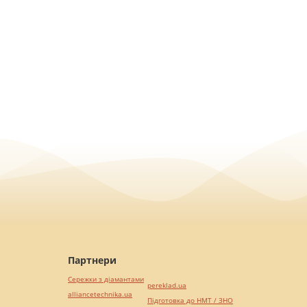
Партнери
Сережки з діамантами
pereklad.ua
alliancetechnika.ua
Підготовка до НМТ / ЗНО