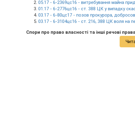
05.17 - 6-2369цс16 - витребування майна при
01.17 - 6-2776цс16 - ст. 388 ЦК у випадку ска
03.17 - 6-80цс17 - позов прокурора, добросов
03.17 - 6-3104цс16 - ст. 216, 388 ЦК воля на 
Спори про право власності та інші речові права
Чит