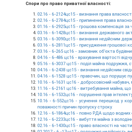
Спори про право приватної власності:
02.16 - 6-2124цс15 - визнання права власності
02.16 - 6-2784цс15 - припинення права власно
01.16 - 6-2925цс15 - грошова компенсація за 
03.16 - 6-1428цс15 - визнання державного ак
03.16 - 6-3090цс15 - визнання недійсним держ
03.16 - 6-2811цс15 - присудження грошової 
03.16 - 6-265 цс16 - замовник об’єкта будівни
04.16 - 6-486 цс16 - врахування вартості відч
05.16 - 6-3037 цс15 - поділ майна подружжя, ст
04.16 - 6-2438 цс15 - визнання недійсним сві
04.16 - 6-1528 цс15 - правочин, що порушує п
10.16 - 6-1631 цс16 - добросовісний набувач,
11.16 - 6-2161 цс16 - витребування майна, щ
10.16 - 6-1532цс16 - порушення прав інтелект
10.16 - 6-552цс16 - усунення перешкод у ко
поважності причин пропуску строку.
12.16 - 6-1864цс16 - повно РДА щодо водних 
12.16 - 6-2233цс16 - вибуття майна з володін
02.16 - 6-1430цс15 - право власності на част
02.2017 - 6 -17цс17 - подружжя недійсність 