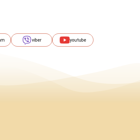
am
viber
youtube