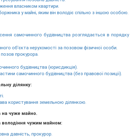
арження власником квартири.
боржника у майні, яким він володіє спільно з іншою особою.
несення самочинного будівництва розглядається в порядку
нного об’єкта нерухомості за позовом фізичної особи
.
 позов прокурора.
мочинного будівництва (юрисдикція).
частини самочинного будівництва (без правової позиції).
льну ділянку:
і.
права користування земельною ділянкою.
а на чуже майно.
ва володіння чужим майном:
овна давність, прокурор.