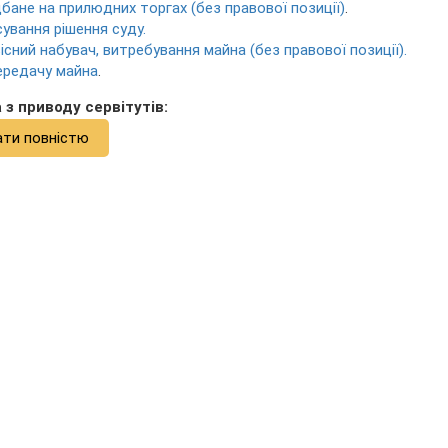
дбане на прилюдних торгах (без правової позиції)
.
сування рішення суду.
існий набувач, витребування майна (без правової позиції).
передачу майна
.
 з приводу сервітутів:
ати повністю