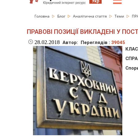
☰
Укр
Головна
Блог
Аналітична стаття
Теми
ПР
ПРАВОВІ ПОЗИЦІЇ ВИКЛАДЕНІ У ПО
28.02.2018
Автор:
Переглядів :
39045
КЛАС
СПРА
Спори