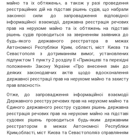
майно та їх обтяжень», а також у разі проведення
реєстраційних дій на підставі рішень судів, що набрали
законної сили до запровадження відповідної
інформаційної взаємодії, державна реєстрація речових
прав на нерухоме майно та їх обтяжень на підставі
рішень судів проводиться за зверненням заявника до
будь-якого державного реєстратора в межах
Автономної Республіки Крим, області, міст Києва та
Севастополя з дотриманням вимог, установлених
підпунктом 1 пункту 2 розділу ІІ «Прикінцеві та перехідні
положення» Закону України «Про внесення змін до
деяких законодавчих актів щодо вдосконалення
державної реєстрації прав на нерухоме майно та захисту
прав власності».
Отже, до запровадження інформаційної взаємодії
Державного реєстру речових прав на нерухоме майно та
Єдиного державного реєстру судових рішень державна
реєстрація речових прав на нерухоме майно на підставі
судових рішень проводиться будь-яким державним
реєстратором в межах Автономної Республіки
Крим,області, міст Києва та Севастополяіз справлянням