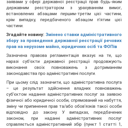
заявами у сфері державної реєстрації прав будь-яким
державним реєстратором з урахуванням вимог,
встановлених абзацами першим-третім цієї частини,
крім випадку, передбаченого абзацом п'ятим цієї
частини.
Згадайте новину:
Змінено ставки адміністративного
збору за проведення державної реєстрації речових
прав на нерухоме майно, юридичних осіб та ФОПів
Зазначена правова регламентація вказує на те, що
наразі суб'єкти державної реєстрації продовжують
виконання своїх повноважень з дотриманням
законодавства про адміністративні послуги.
При цьому слід зазначити, що адміністративна послуга
– це результат здійснення владних повноважень
суб'єктом надання адміністративних послуг за заявою
фізичної або юридичної особи, спрямований на набуття,
зміну чи припинення прав та/або обов'язків такої особи
відповідно до закону. У випадках, передбачених
законом, при наданні адміністративних послуг
справляється адміністративний збір (пункт 1 статті 1,