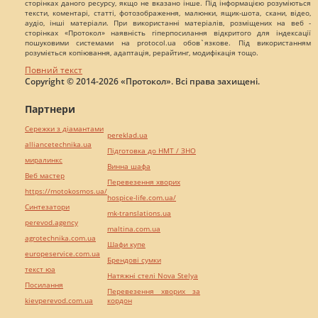
сторінках даного ресурсу, якщо не вказано інше. Під інформацією розуміються
тексти, коментарі, статті, фотозображення, малюнки, ящик-шота, скани, відео,
аудіо, інші матеріали. При використанні матеріалів, розміщених на веб -
сторінках «Протокол» наявність гіперпосилання відкритого для індексації
пошуковими системами на protocol.ua обов`язкове. Під використанням
розуміється копіювання, адаптація, рерайтинг, модифікація тощо.
Повний текст
Copyright © 2014-2026 «Протокол». Всі права захищені.
Партнери
Сережки з діамантами
pereklad.ua
alliancetechnika.ua
Підготовка до НМТ / ЗНО
миралинкс
Винна шафа
Веб мастер
Перевезення хворих
https://motokosmos.ua/
hospice-life.com.ua/
Синтезатори
mk-translations.ua
perevod.agency
maltina.com.ua
agrotechnika.com.ua
Шафи купе
europeservice.com.ua
Брендові сумки
текст юа
Натяжні стелі Nova Stelya
Посилання
Перевезення хворих за
kievperevod.com.ua
кордон