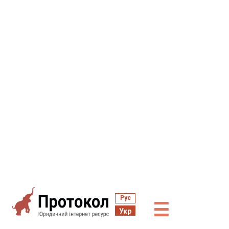
Рус
☰
Укр