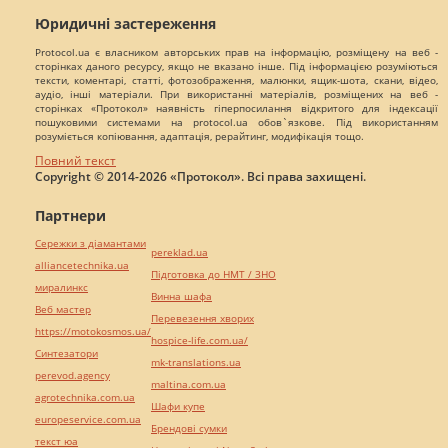
Юридичні застереження
Protocol.ua є власником авторських прав на інформацію, розміщену на веб -
сторінках даного ресурсу, якщо не вказано інше. Під інформацією розуміються
тексти, коментарі, статті, фотозображення, малюнки, ящик-шота, скани, відео,
аудіо, інші матеріали. При використанні матеріалів, розміщених на веб -
сторінках «Протокол» наявність гіперпосилання відкритого для індексації
пошуковими системами на protocol.ua обов`язкове. Під використанням
розуміється копіювання, адаптація, рерайтинг, модифікація тощо.
Повний текст
Copyright © 2014-2026 «Протокол». Всі права захищені.
Партнери
Сережки з діамантами
pereklad.ua
alliancetechnika.ua
Підготовка до НМТ / ЗНО
миралинкс
Винна шафа
Веб мастер
Перевезення хворих
https://motokosmos.ua/
hospice-life.com.ua/
Синтезатори
mk-translations.ua
perevod.agency
maltina.com.ua
agrotechnika.com.ua
Шафи купе
europeservice.com.ua
Брендові сумки
текст юа