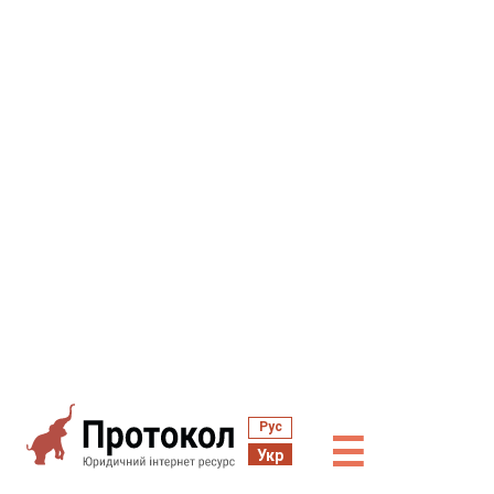
Рус
☰
Укр