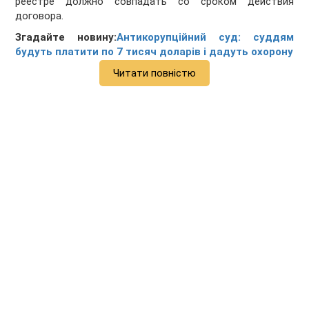
реестре должно совпадать со сроком действия
договора.
Згадайте новину:
Антикорупційний суд: суддям
будуть платити по 7 тисяч доларів і дадуть охорону
Читати повністю