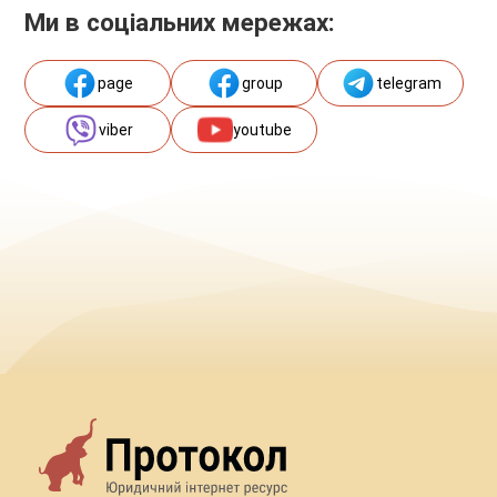
Ми в соціальних мережах:
page
group
telegram
viber
youtube