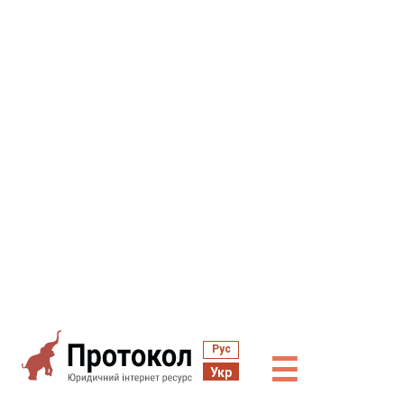
Рус
☰
Укр