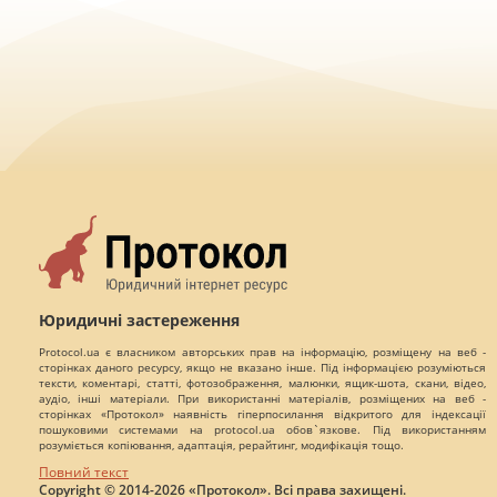
Юридичні застереження
Protocol.ua є власником авторських прав на інформацію, розміщену на веб -
сторінках даного ресурсу, якщо не вказано інше. Під інформацією розуміються
тексти, коментарі, статті, фотозображення, малюнки, ящик-шота, скани, відео,
аудіо, інші матеріали. При використанні матеріалів, розміщених на веб -
сторінках «Протокол» наявність гіперпосилання відкритого для індексації
пошуковими системами на protocol.ua обов`язкове. Під використанням
розуміється копіювання, адаптація, рерайтинг, модифікація тощо.
Повний текст
Copyright © 2014-2026 «Протокол». Всі права захищені.