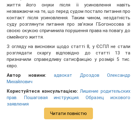
життя його онуки після її усиновлення навіть
незважаючи на те, що перед судом постало питання про
контакт після усиновлення. Таким чином, нездатність
суду розглянути питання про зв’язки Г.Богоносова зі
своєю окукою спричинила порушення права на повагу до
сімейного життя.
З огляду на висновки щодо статті 8, у ЄСПЛ не стали
розглядати скаргу відповідно до статті 13 та
призначили справедливу сатисфакцію у розмірі 5 тис.
євро.
Автор новини:
адвокат Дроздов Олександр
Михайлович
Користуйтеся консультацією:
Лишение родительских
прав. Пошаговая инструкция. Образец искового
заявления
Читати повністю