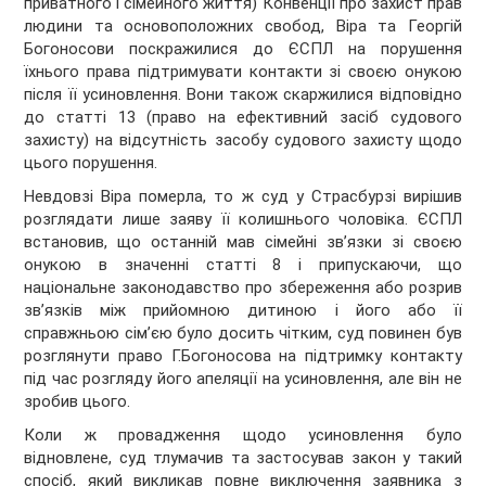
приватного і сімейного життя) Конвенції про захист прав
людини та основоположних свобод, Віра та Георгій
Богоносови поскражилися до ЄСПЛ на порушення
їхнього права підтримувати контакти зі своєю онукою
після її усиновлення. Вони також скаржилися відповідно
до статті 13 (право на ефективний засіб судового
захисту) на відсутність засобу судового захисту щодо
цього порушення.
Невдовзі Віра померла, то ж суд у Страсбурзі вирішив
розглядати лише заяву її колишнього чоловіка. ЄСПЛ
встановив, що останній мав сімейні зв’язки зі своєю
онукою в значенні статті 8 і припускаючи, що
національне законодавство про збереження або розрив
зв’язків між прийомною дитиною і його або її
справжньою сім’єю було досить чітким, суд повинен був
розглянути право Г.Богоносова на підтримку контакту
під час розгляду його апеляції на усиновлення, але він не
зробив цього.
Коли ж провадження щодо усиновлення було
відновлене, суд тлумачив та застосував закон у такий
спосіб, який викликав повне виключення заявника з