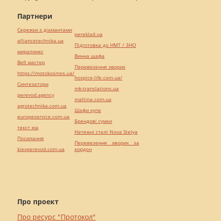
Партнери
Сережки з діамантами
pereklad.ua
alliancetechnika.ua
Підготовка до НМТ / ЗНО
миралинкс
Винна шафа
Веб мастер
Перевезення хворих
https://motokosmos.ua/
hospice-life.com.ua/
Синтезатори
mk-translations.ua
perevod.agency
maltina.com.ua
agrotechnika.com.ua
Шафи купе
europeservice.com.ua
Брендові сумки
текст юа
Натяжні стелі Nova Stelya
Посилання
Перевезення хворих за
kievperevod.com.ua
кордон
Про проект
Про ресурс "Протокол"