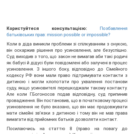
Користуйтеся консультацією:
Позбавлення
батьківських прав: mission possible or impossible?
Коли в діда виникли проблеми зі спілкуванням з онукою,
він оскаржив рішення про усиновлення, але безуспішно.
Суд виходив з того, що закон не вимагав аби такі родичі
як бабусі й дідусі були повідомлені або залучені в процес
усиновлення. З іншого боку, відповідно до Сімейного
кодексу РФ вони мали право підтримувати контакти з
дитиною і могли клопотати про ухвалення постанови
суду, якщо усиновителі перешкоджали такому контакту.
Але коли Г.Богоносов подав відповідну, суд припинив
провадження. Він постановив, що в початковому процесі
усиновлення не було вказано, що він має продовжувати
мати сімейні зв’язки з дитиною і тому він не мав права
вимагати від прийомних батьків дозволяти контакт.
Посилаючись на статтю 8 (право на повагу до