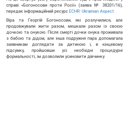
справі «Богоносови проти Росії» (заява № 38201/16),
передає інформаційний ресурс
ECHR: Ukrainian Aspect
.
Віра та Георгій Богоносови, які розлучилися, але
продовжували жити разом, мешкали разом із своєю
дочкою та онукою. Після смерті дочки онука проживала
з бабою та дідом, але інша подружня пара допомагала
заявникам доглядати за дитиною і, в кінцевому
підсумку, пройшовши усі необхідні процедурні
формальності, їм дозволили усиновити дівчинку.