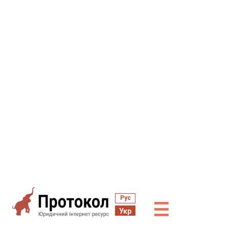
Рус
☰
Укр