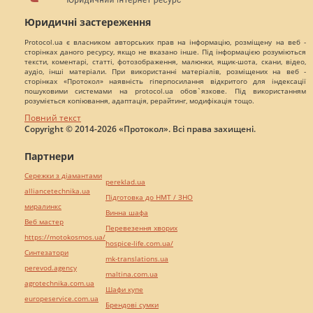
Юридичні застереження
Protocol.ua є власником авторських прав на інформацію, розміщену на веб -
сторінках даного ресурсу, якщо не вказано інше. Під інформацією розуміються
тексти, коментарі, статті, фотозображення, малюнки, ящик-шота, скани, відео,
аудіо, інші матеріали. При використанні матеріалів, розміщених на веб -
сторінках «Протокол» наявність гіперпосилання відкритого для індексації
пошуковими системами на protocol.ua обов`язкове. Під використанням
розуміється копіювання, адаптація, рерайтинг, модифікація тощо.
Повний текст
Copyright © 2014-2026 «Протокол». Всі права захищені.
Партнери
Сережки з діамантами
pereklad.ua
alliancetechnika.ua
Підготовка до НМТ / ЗНО
миралинкс
Винна шафа
Веб мастер
Перевезення хворих
https://motokosmos.ua/
hospice-life.com.ua/
Синтезатори
mk-translations.ua
perevod.agency
maltina.com.ua
agrotechnika.com.ua
Шафи купе
europeservice.com.ua
Брендові сумки