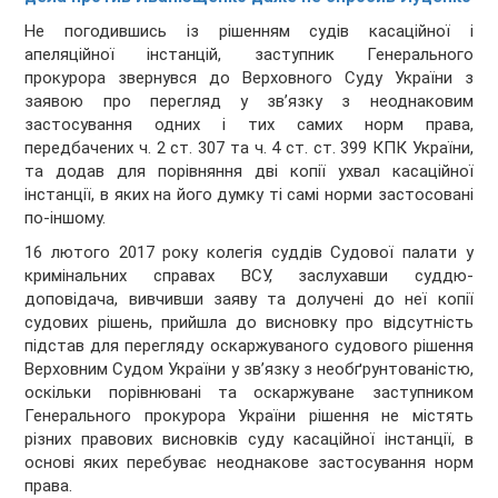
Не погодившись із рішенням судів касаційної і
апеляційної інстанцій, заступник Генерального
прокурора звернувся до Верховного Суду України з
заявою про перегляд у зв’язку з неоднаковим
застосування одних і тих самих норм права,
передбачених ч. 2 ст. 307 та ч. 4 ст. ст. 399 КПК України,
та додав для порівняння дві копії ухвал касаційної
інстанції, в яких на його думку ті самі норми застосовані
по-іншому.
16 лютого 2017 року колегія суддів Судової палати у
кримінальних справах ВСУ, заслухавши суддю-
доповідача, вивчивши заяву та долучені до неї копії
судових рішень, прийшла до висновку про відсутність
підстав для перегляду оскаржуваного судового рішення
Верховним Судом України у зв’язку з необґрунтованістю,
оскільки порівнювані та оскаржуване заступником
Генерального прокурора України рішення не містять
різних правових висновків суду касаційної інстанції, в
основі яких перебуває неоднакове застосування норм
права.