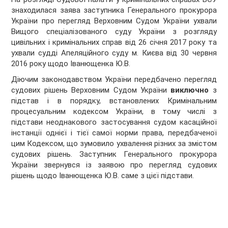
знаходилася заява заступника Генерального прокурора
України про перегляд Верховним Судом України ухвали
Вищого спеціалізованого суду України з розгляду
цивільних і кримінальних справ від 26 січня 2017 року та
ухвали судді Апеляційного суду м. Києва від 30 червня
2016 року щодо Іванющенка Ю.В.
Діючим законодавством України передбачено перегляд
судових рішень Верховним Судом України
виключно
з
підстав і в порядку, встановлених Кримінальним
процесуальним кодексом України, в тому числі з
підстави неоднакового застосування судом касаційної
інстанції однієї і тієї самої норми права, передбаченої
цим Кодексом, що зумовило ухвалення різних за змістом
судових рішень. Заступник Генерального прокурора
України звернувся із заявою про перегляд судових
рішень щодо Іванющенка Ю.В. саме з цієї підстави.