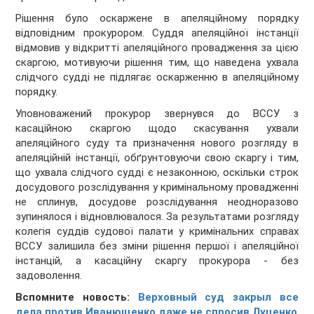
Рішення було оскаржене в апеляційному порядку
відповідним прокурором. Суддя апеляційної інстанції
відмовив у відкритті апеляційного провадження за цією
скаргою, мотивуючи рішення тим, що наведена ухвала
слідчого судді не підлягає оскарженню в апеляційному
порядку.
Уповноважений прокурор звернувся до ВССУ з
касаційною скаргою щодо скасування ухвали
апеляційного суду та призначення нового розгляду в
апеляційній інстанції, обґрунтовуючи свою скаргу і тим,
що ухвала слідчого судді є незаконною, оскільки строк
досудового розслідування у кримінальному провадженні
не сплинув, досудове розслідування неодноразово
зупинялося і відновлювалося. За результатами розгляду
колегія суддів судової палати у кримінальних справах
ВССУ залишила без зміни рішення першої і апеляційної
інстанцій, а касаційну скаргу прокурора - без
задоволення.
Вспомните новость:
Верховный суд закрыл все
дела против Иванющенко даже не спросив Луценко