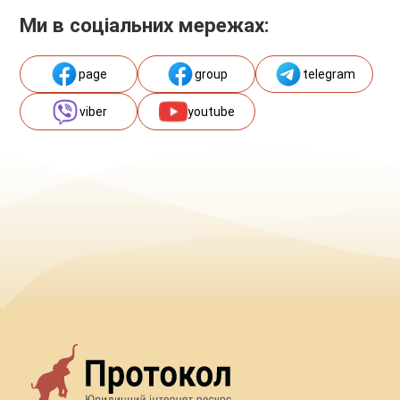
Ми в соціальних мережах:
page
group
telegram
viber
youtube