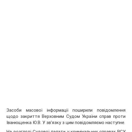
Засоби масової інформації поширили повідомлення
щодо закриття Верховним Судом України справ проти
Іванющенка Ю.В. У зв’язку з цим повідомляємо наступне.
На розгляді Судової палати у кримінальних справах ВСУ