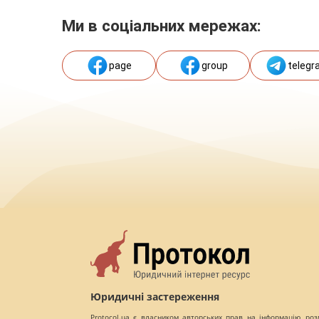
Ми в соціальних мережах:
page
group
telegr
Юридичні застереження
Protocol.ua є власником авторських прав на інформацію, роз