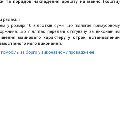
ки та порядок накладення арешту на майно (кошти)
й редакції:
м у розмірі 10 відсотків суми, що підлягає примусовому
оржника, що підлягає передачі стягувачу за виконавчим
рішення майнового характеру у строк, встановлений
амостійного його виконання.
втомобіль за борги у виконавчому провадженні