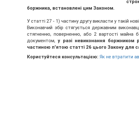
стро
боржника, встановлені цим Законом.
У статті 27 - 1) частину другу викласти у такій нові
Виконавчий збір стягується державним виконавце
стягненню, поверненню, або 2 вартості майна б
документом,
у разі невиконання боржником 
частиною п'ятою статті 26 цього Закону для с
Користуйтеся консультацією:
Як не втратити а