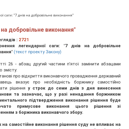
ї саги: "7 днів на добровільне виконання"
в на добровільне виконання"
глядів :
2721
рнення легендарної саги: "7 днів на добровільне
нання"
(текст проекту Закону)
тті 26 - абзац другий частини п'ятої замінити абзацами
о змісту:
танові про відкриття виконавчого провадження державний
навець вказує про необхідність боржнику самостійно
нати рішення
у строк до семи днів з дня винесення
анови та зазначає, що у разі ненадання боржником
ментального підтвердження виконання рішення буде
очато примусове виконання цього рішення зі
ненням з боржника виконавчого збору.
к на самостійне виконання рішення суду не впливає на