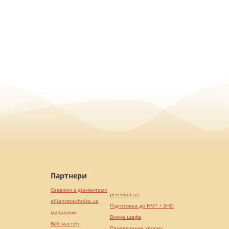
Партнери
Сережки з діамантами
pereklad.ua
alliancetechnika.ua
Підготовка до НМТ / ЗНО
миралинкс
Винна шафа
Веб мастер
Перевезення хворих