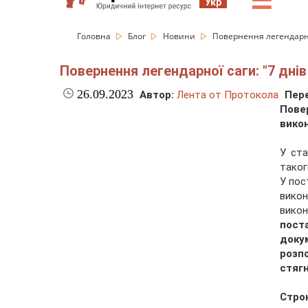
☰
Укр
Головна
Блог
Новини
Повернення легендарно
Повернення легендарної саги: "7 дні
26.09.2023
Автор:
Лента от Протокола
Пере
Пове
вико
У ста
таког
У пос
вико
вико
пост
доку
розп
стяг
Стро