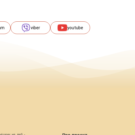
am
viber
youtube
міщену на веб -
Про проект