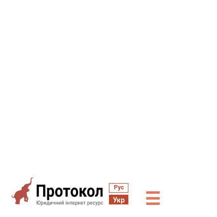
Рус
☰
Укр