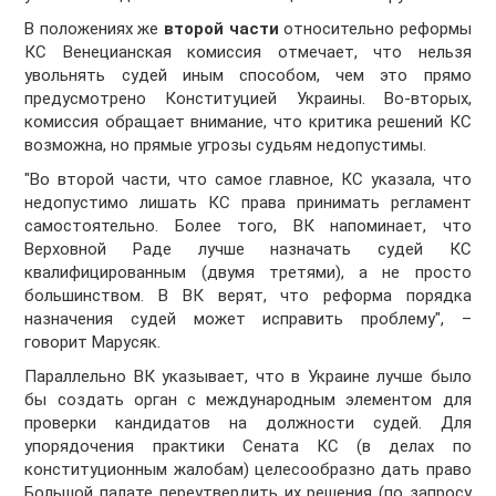
В положениях же
второй части
относительно реформы
КС Венецианская комиссия отмечает, что нельзя
увольнять судей иным способом, чем это прямо
предусмотрено Конституцией Украины. Во-вторых,
комиссия обращает внимание, что критика решений КС
возможна, но прямые угрозы судьям недопустимы.
"Во второй части, что самое главное, КС указала, что
недопустимо лишать КС права принимать регламент
самостоятельно. Более того, ВК напоминает, что
Верховной Раде лучше назначать судей КС
квалифицированным (двумя третями), а не просто
большинством. В ВК верят, что реформа порядка
назначения судей может исправить проблему", –
говорит Марусяк.
Параллельно ВК указывает, что в Украине лучше было
бы создать орган с международным элементом для
проверки кандидатов на должности судей. Для
упорядочения практики Сената КС (в делах по
конституционным жалобам) целесообразно дать право
Большой палате переутвердить их решения (по запросу