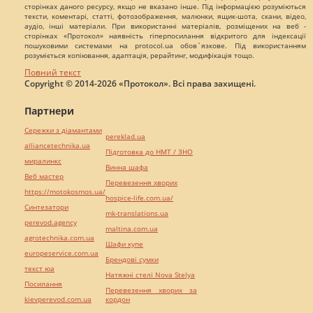
сторінках даного ресурсу, якщо не вказано інше. Під інформацією розуміються
тексти, коментарі, статті, фотозображення, малюнки, ящик-шота, скани, відео,
аудіо, інші матеріали. При використанні матеріалів, розміщених на веб -
сторінках «Протокол» наявність гіперпосилання відкритого для індексації
пошуковими системами на protocol.ua обов`язкове. Під використанням
розуміється копіювання, адаптація, рерайтинг, модифікація тощо.
Повний текст
Copyright © 2014-2026 «Протокол». Всі права захищені.
Партнери
Сережки з діамантами
pereklad.ua
alliancetechnika.ua
Підготовка до НМТ / ЗНО
миралинкс
Винна шафа
Веб мастер
Перевезення хворих
https://motokosmos.ua/
hospice-life.com.ua/
Синтезатори
mk-translations.ua
perevod.agency
maltina.com.ua
agrotechnika.com.ua
Шафи купе
europeservice.com.ua
Брендові сумки
текст юа
Натяжні стелі Nova Stelya
Посилання
Перевезення хворих за
kievperevod.com.ua
кордон