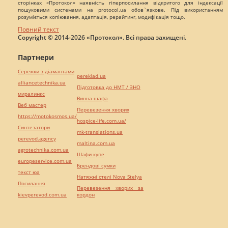
сторінках «Протокол» наявність гіперпосилання відкритого для індексації
пошуковими системами на protocol.ua обов`язкове. Під використанням
розуміється копіювання, адаптація, рерайтинг, модифікація тощо.
Повний текст
Copyright © 2014-2026 «Протокол». Всі права захищені.
Партнери
Сережки з діамантами
pereklad.ua
alliancetechnika.ua
Підготовка до НМТ / ЗНО
миралинкс
Винна шафа
Веб мастер
Перевезення хворих
https://motokosmos.ua/
hospice-life.com.ua/
Синтезатори
mk-translations.ua
perevod.agency
maltina.com.ua
agrotechnika.com.ua
Шафи купе
europeservice.com.ua
Брендові сумки
текст юа
Натяжні стелі Nova Stelya
Посилання
Перевезення хворих за
kievperevod.com.ua
кордон