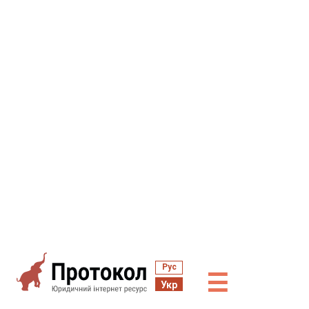
Рус
☰
Укр