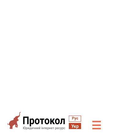
Рус
☰
Укр