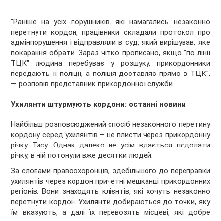
"Раніше на усіх порушників, які намагались незаконно
перетнути кордон, працівники складали протокол про
адмінпорушення і відправляли в суд, який вирішував, яке
покарання обрати. Зараз чітко прописано, якщо "по лінії
ТЦК" людина перебуває у розшуку, прикордонники
передають її поліції, а поліція доставляє прямо в ТЦК",
— розповів представник прикордонної служби.
Ухилянти штурмують кордони: останні новини
Найбільш розповсюджений спосіб незаконного перетину
кордону серед ухилянтів – це плисти через прикордонну
річку Тису. Однак далеко не усім вдається подолати
річку, в ній потонули вже десятки людей.
За словами правоохоронців, здебільшого до переправки
ухилянтів через кордон причетні мешканці прикордонних
регіонів. Вони знаходять клієнтів, які хочуть незаконно
перетнути кордон. Ухилянти добираються до точки, яку
їм вказують, а далі їх перевозять місцеві, які добре