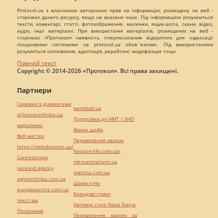
Protocol.ua є власником авторських прав на інформацію, розміщену на веб -
сторінках даного ресурсу, якщо не вказано інше. Під інформацією розуміються
тексти, коментарі, статті, фотозображення, малюнки, ящик-шота, скани, відео,
аудіо, інші матеріали. При використанні матеріалів, розміщених на веб -
сторінках «Протокол» наявність гіперпосилання відкритого для індексації
пошуковими системами на protocol.ua обов`язкове. Під використанням
розуміється копіювання, адаптація, рерайтинг, модифікація тощо.
Повний текст
Copyright © 2014-2026 «Протокол». Всі права захищені.
Партнери
Сережки з діамантами
pereklad.ua
alliancetechnika.ua
Підготовка до НМТ / ЗНО
миралинкс
Винна шафа
Веб мастер
Перевезення хворих
https://motokosmos.ua/
hospice-life.com.ua/
Синтезатори
mk-translations.ua
perevod.agency
maltina.com.ua
agrotechnika.com.ua
Шафи купе
europeservice.com.ua
Брендові сумки
текст юа
Натяжні стелі Nova Stelya
Посилання
Перевезення хворих за