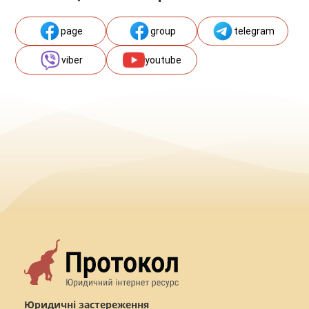
page
group
telegram
viber
youtube
Юридичні застереження