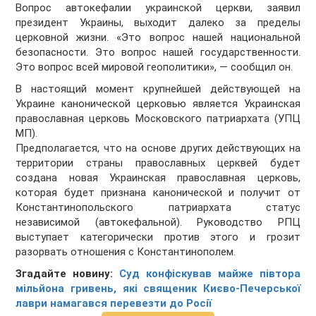
Вопрос автокефалии украинской церкви, заявил
президент Украины, выходит далеко за пределы
церковной жизни. «Это вопрос нашей национальной
безопасности. Это вопрос нашей государственности.
Это вопрос всей мировой геополитики», — сообщил он.
В настоящий момент крупнейшей действующей на
Украине канонической церковью является Украинская
православная церковь Московского патриархата (УПЦ
МП).
Предполагается, что на основе других действующих на
территории страны православных церквей будет
создана новая Украинская православная церковь,
которая будет признана канонической и получит от
Константинопольского патриархата статус
независимой (автокефальной). Руководство РПЦ
выступает категорически против этого и грозит
разорвать отношения с Константинополем.
Згадайте новину:
Суд конфіскував майже півтора
мільйона гривень, які священик Києво-Печерської
лаври намагався перевезти до Росії