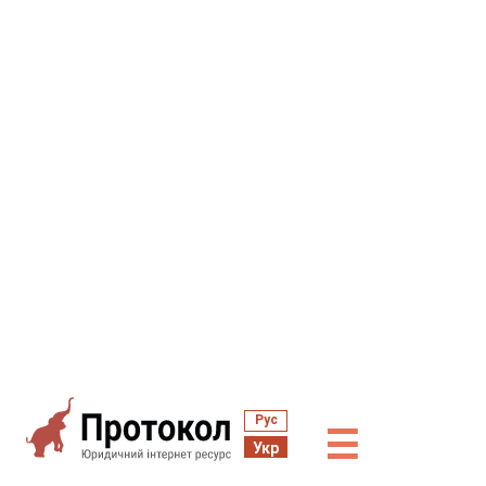
Рус
☰
Укр