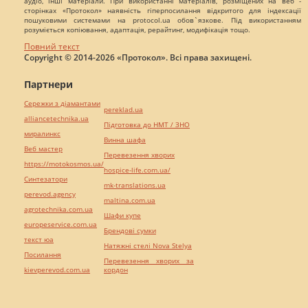
аудіо, інші матеріали. При використанні матеріалів, розміщених на веб -
сторінках «Протокол» наявність гіперпосилання відкритого для індексації
пошуковими системами на protocol.ua обов`язкове. Під використанням
розуміється копіювання, адаптація, рерайтинг, модифікація тощо.
Повний текст
Copyright © 2014-2026 «Протокол». Всі права захищені.
Партнери
Сережки з діамантами
pereklad.ua
alliancetechnika.ua
Підготовка до НМТ / ЗНО
миралинкс
Винна шафа
Веб мастер
Перевезення хворих
https://motokosmos.ua/
hospice-life.com.ua/
Синтезатори
mk-translations.ua
perevod.agency
maltina.com.ua
agrotechnika.com.ua
Шафи купе
europeservice.com.ua
Брендові сумки
текст юа
Натяжні стелі Nova Stelya
Посилання
Перевезення хворих за
kievperevod.com.ua
кордон