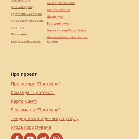
mk-translations.ua
perevod.agency
maltina.com.ua
agrotechnika.com.ua
Шафи купе
europeservice.com.ua
Брендові сумки
текст юа
Натяжні стелі Nova Stelya
Посилання
Перевезення хворих за
kievperevod.com.ua
кордон
Про проект
Про ресурс "Протокол"
Команда "Протокол"
Карта Сайту
Реклама на "Протокол"
Тендер на юридическую услугу
Угода користувача