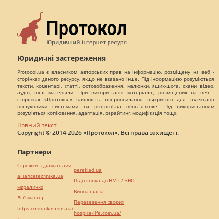
Юридичні застереження
Protocol.ua є власником авторських прав на інформацію, розміщену на веб -
сторінках даного ресурсу, якщо не вказано інше. Під інформацією розуміються
тексти, коментарі, статті, фотозображення, малюнки, ящик-шота, скани, відео,
аудіо, інші матеріали. При використанні матеріалів, розміщених на веб -
сторінках «Протокол» наявність гіперпосилання відкритого для індексації
пошуковими системами на protocol.ua обов`язкове. Під використанням
розуміється копіювання, адаптація, рерайтинг, модифікація тощо.
Повний текст
Copyright © 2014-2026 «Протокол». Всі права захищені.
Партнери
Сережки з діамантами
pereklad.ua
alliancetechnika.ua
Підготовка до НМТ / ЗНО
миралинкс
Винна шафа
Веб мастер
Перевезення хворих
https://motokosmos.ua/
hospice-life.com.ua/
Синтезатори