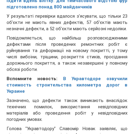
їздити вдень влітку: для тимчасового відстою фур
підготовлено понад 800 майданчиків
У результаті перевірки вдалося з'ясувати, що тільки 23
об'єкти не мають явних дефектів, 57 об'єктів мають
незначні дефекти, а 52 об'єкти мають серйозні недоліки.
Повідомляється, що найбільш розповсюдженими
дефектами після проведених ремонтних робіт є
руйнування та деформації на новому покритті, у тому
числі вибоїни, тріщини, розкриття стиків, просідання
дорожнього покриття, а також незавершені у повному
обсязі роботи.
Вспомните новость:
В Укравтодоре озвучили
стоимость строительства километра дорог в
Украине
Зазначено, що дефекти також виникають внаслідок
технічних помилок, використання невідповідних
матеріалів або проведення робіт у невідповідних
погодних умовах.
Голова "Укравтодору" Славомір Новак заявляє, що