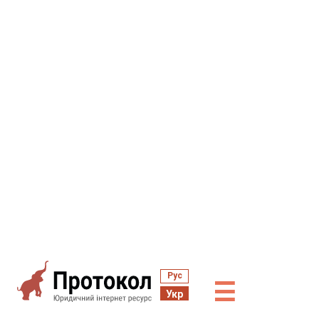
Рус
☰
Укр