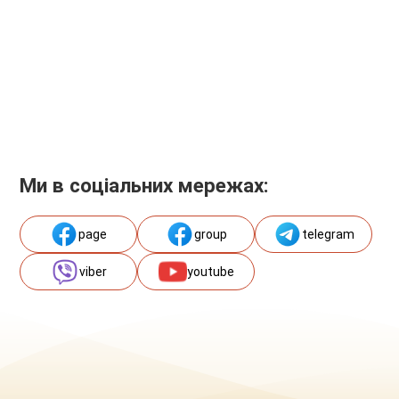
Ми в соціальних мережах:
page
group
telegram
viber
youtube