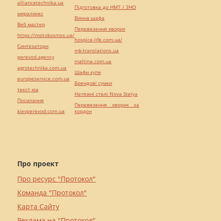
alliancetechnika.ua
Підготовка до НМТ / ЗНО
миралинкс
Винна шафа
Веб мастер
Перевезення хворих
https://motokosmos.ua/
hospice-life.com.ua/
Синтезатори
mk-translations.ua
perevod.agency
maltina.com.ua
agrotechnika.com.ua
Шафи купе
europeservice.com.ua
Брендові сумки
текст юа
Натяжні стелі Nova Stelya
Посилання
Перевезення хворих за
kievperevod.com.ua
кордон
Про проект
Про ресурс "Протокол"
Команда "Протокол"
Карта Сайту
Реклама на "Протокол"