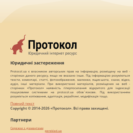
Юридичні застереження
Protocol.ua є власником авторських прав на інформацію, розміщену на веб -
сторінках даного ресурсу, якщо не вказано інше. Під інформацією розуміються
тексти, коментарі, статті, фотозображення, малюнки, ящик-шота, скани, відео,
аудіо, інші матеріали. При використанні матеріалів, розміщених на веб -
сторінках «Протокол» наявність гіперпосилання відкритого для індексації
пошуковими системами на protocol.ua обов`язкове. Під використанням
розуміється копіювання, адаптація, рерайтинг, модифікація тощо.
Повний текст
Copyright © 2014-2026 «Протокол». Всі права захищені.
Партнери
Сережки з діамантами
pereklad.ua