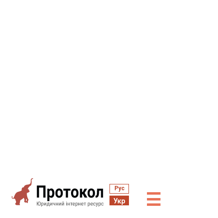
Рус
☰
Укр