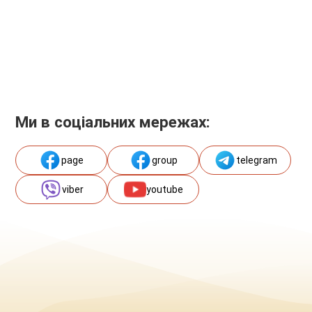
Ми в соціальних мережах:
page
group
telegram
viber
youtube