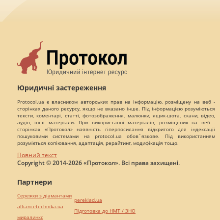
Юридичні застереження
Protocol.ua є власником авторських прав на інформацію, розміщену на веб -
сторінках даного ресурсу, якщо не вказано інше. Під інформацією розуміються
тексти, коментарі, статті, фотозображення, малюнки, ящик-шота, скани, відео,
аудіо, інші матеріали. При використанні матеріалів, розміщених на веб -
сторінках «Протокол» наявність гіперпосилання відкритого для індексації
пошуковими системами на protocol.ua обов`язкове. Під використанням
розуміється копіювання, адаптація, рерайтинг, модифікація тощо.
Повний текст
Copyright © 2014-2026 «Протокол». Всі права захищені.
Партнери
Сережки з діамантами
pereklad.ua
alliancetechnika.ua
Підготовка до НМТ / ЗНО
миралинкс