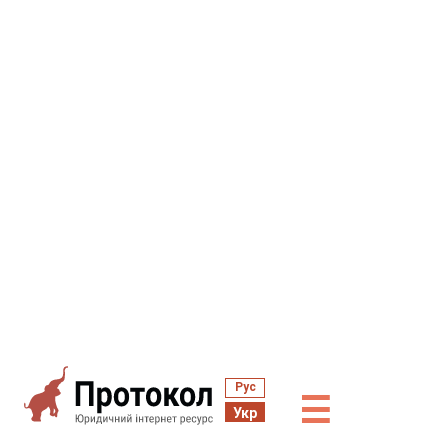
Рус
☰
Укр