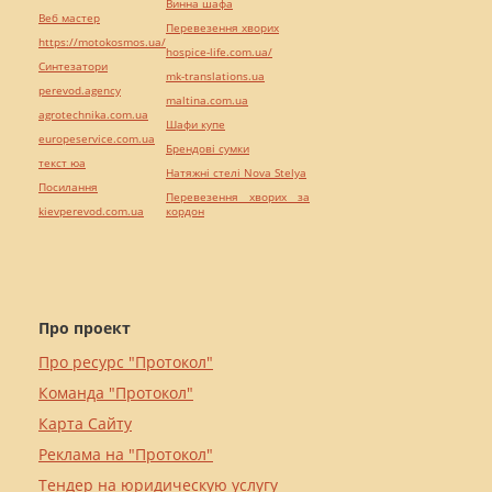
Винна шафа
Веб мастер
Перевезення хворих
https://motokosmos.ua/
hospice-life.com.ua/
Синтезатори
mk-translations.ua
perevod.agency
maltina.com.ua
agrotechnika.com.ua
Шафи купе
europeservice.com.ua
Брендові сумки
текст юа
Натяжні стелі Nova Stelya
Посилання
Перевезення хворих за
kievperevod.com.ua
кордон
Про проект
Про ресурс "Протокол"
Команда "Протокол"
Карта Сайту
Реклама на "Протокол"
Тендер на юридическую услугу