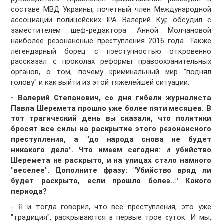
составе МВД Украины, почетный член Международной
ассоциации полицейских IPA Валерий Кур обсудил с
заместителем шеф-редактора Анной Молчановой
наиболее резонансные преступления 2016 года. Также
легендарный борец с преступностью откровенно
рассказал о проколах реформы правоохранительных
органов, о том, почему криминальный мир "поднял
голову" и как выйти из этой тяжелейшей ситуации.
- Валерий Степанович, со дня гибели журналиста
Павла Шеремета прошло уже более пяти месяцев. В
тот трагический день вы сказали, что политики
бросят все силы на раскрытие этого резонансного
преступления, а "до народа снова не будет
никакого дела". Что имеем сегодня: и убийство
Шеремета не раскрыто, и на улицах стало намного
"веселее". Дополните фразу: "Убийство вряд ли
будет раскрыто, если прошло более…" Какого
периода?
- Я и тогда говорил, что все преступления, это уже
"традиция", раскрываются в первые трое суток. И мы,