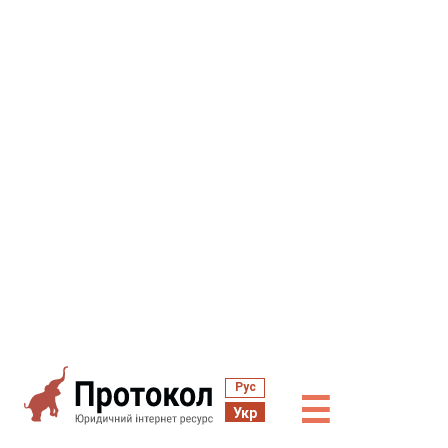
Рус
☰
Укр