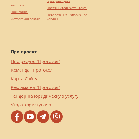
Брендові сумки
текст юа
Натяжні стелі Nova Stelya
Посилання
Перевезення хворих за
kievperevod.com.ua
кордон
Про проект
Про ресурс "Протокол"
Команда "Протокол"
Карта Сайту
Реклама на "Протокол"
Тендер на юридическую услугу
Угода користувача