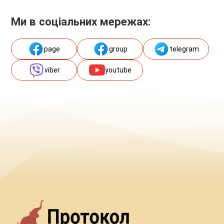
Ми в соціальних мережах:
page
group
telegram
viber
youtube