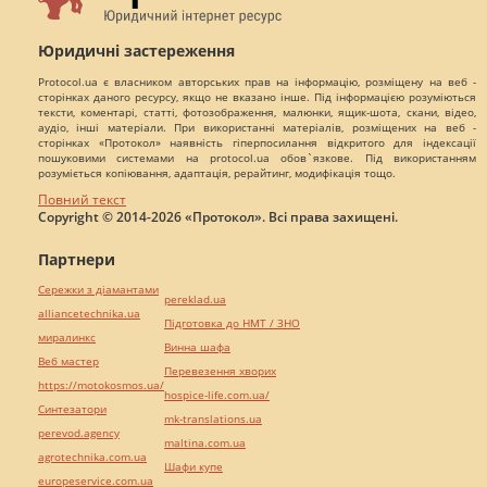
Юридичні застереження
Protocol.ua є власником авторських прав на інформацію, розміщену на веб -
сторінках даного ресурсу, якщо не вказано інше. Під інформацією розуміються
тексти, коментарі, статті, фотозображення, малюнки, ящик-шота, скани, відео,
аудіо, інші матеріали. При використанні матеріалів, розміщених на веб -
сторінках «Протокол» наявність гіперпосилання відкритого для індексації
пошуковими системами на protocol.ua обов`язкове. Під використанням
розуміється копіювання, адаптація, рерайтинг, модифікація тощо.
Повний текст
Copyright © 2014-2026 «Протокол». Всі права захищені.
Партнери
Сережки з діамантами
pereklad.ua
alliancetechnika.ua
Підготовка до НМТ / ЗНО
миралинкс
Винна шафа
Веб мастер
Перевезення хворих
https://motokosmos.ua/
hospice-life.com.ua/
Синтезатори
mk-translations.ua
perevod.agency
maltina.com.ua
agrotechnika.com.ua
Шафи купе
europeservice.com.ua