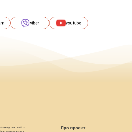
am
viber
youtube
міщену на веб -
Про проект
цією розуміються