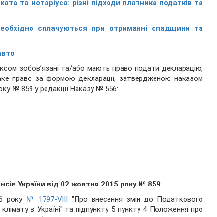
ата та нотаріуса: різні підходи платника податків та
необхідно сплачуються при отриманні спадщини та
авто
одексом зобов’язані та/або мають право подати декларацію,
таке право за формою декларації, затвердженою наказом
оку № 859 у редакції Наказу № 556:
нсів України від 02 жовтня 2015 року № 859
16 року
№ 1797-VIII
"Про внесення змін до Податкового
клімату в Україні" та підпункту 5 пункту 4 Положення про