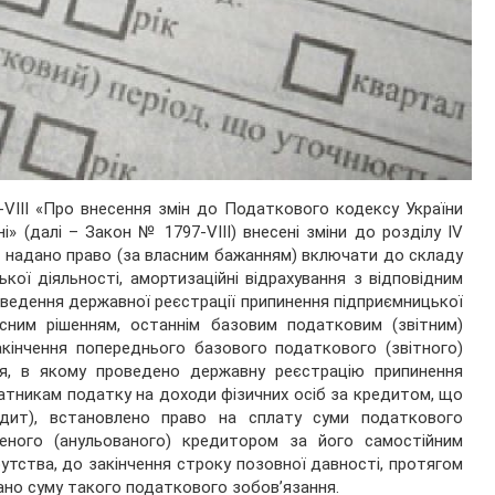
-VIII «Про внесення змін до Податкового кодексу України
» (далі – Закон № 1797-VIII) внесені зміни до розділу ІV
м надано право (за власним бажанням) включати до складу
кої діяльності, амортизаційні відрахування з відповідним
оведення державної реєстрації припинення підприємницької
асним рішенням, останнім базовим податковим (звітним)
акінчення попереднього базового податкового (звітного)
ця, в якому проведено державну реєстрацію припинення
латникам податку на доходи фізичних осіб за кредитом, що
дит), встановлено право на сплату суми податкового
щеного (анульованого) кредитором за його самостійним
утства, до закінчення строку позовної давності, протягом
ано суму такого податкового зобов’язання.