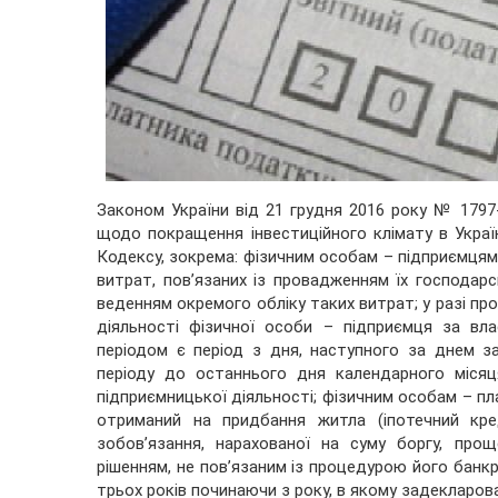
Законом України від 21 грудня 2016 року № 1797
щодо покращення інвестиційного клімату в Україні
Кодексу, зокрема: фізичним особам – підприємця
витрат, пов’язаних із провадженням їх господарсь
веденням окремого обліку таких витрат; у разі пр
діяльності фізичної особи – підприємця за вл
періодом є період з дня, наступного за днем з
періоду до останнього дня календарного міся
підприємницької діяльності; фізичним особам – п
отриманий на придбання житла (іпотечний кре
зобов’язання, нарахованої на суму боргу, про
рішенням, не пов’язаним із процедурою його банкр
трьох років починаючи з року, в якому задекларов