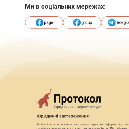
Ми в соціальних мережах:
page
group
telegr
Юридичні застереження
Protocol.ua є власником авторських прав на інформацію, роз
сторінках даного ресурсу, якщо не вказано інше. Під інформа