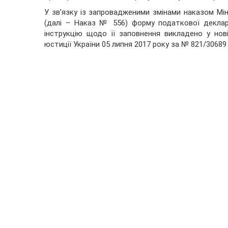
У зв’язку із запровадженими змінами наказом Мін
(далі – Наказ № 556) форму податкової деклара
інструкцію щодо її заповнення викладено у нов
юстиції України 05 липня 2017 року за № 821/30689 