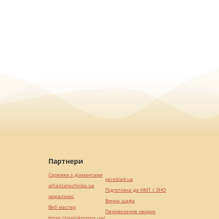
Партнери
Сережки з діамантами
pereklad.ua
alliancetechnika.ua
Підготовка до НМТ / ЗНО
миралинкс
Винна шафа
Веб мастер
Перевезення хворих
https://motokosmos.ua/