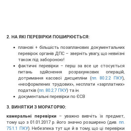
2. НА ЯКІ ПЕРЕВІРКИ ПОШИРЮЄТЬСЯ:
планові + більшість позапланових документальних
перевірок органів ДПС – зверніть увагу, що невиїзні
також під забороною!
фактичні перевірки – перш за все це стосується
питань здійснення розрахункових операцій,
дотримання касової дисципліни (
пп. 80.2.2 ПКУ
),
«неоформлених трудових», несплати «зарплатних»
податків (
пп. 80.2.7 ПКУ
) та ін.
документальні перевірки по ЄСВ
3. ВИНЯТКИ З МОРАТОРІЮ:
камеральні перевірки
– уважно вивчіть їх предмет,
тому що з 01.01.2017 р. його значно розширено (див.
пп.
75.1.1 ПКУ
). Небезпека тут ще й в тому, що ці перевірки