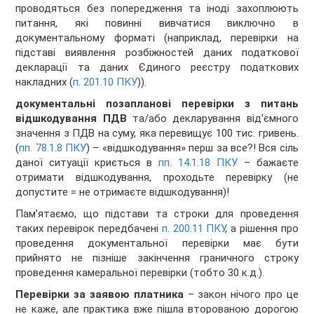
проводяться без попередження та іноді захоплюють
питання, які повинні вивчатися виключно в
документальному форматі (наприклад, перевірки на
підставі виявлення розбіжностей даних податкової
декларації та даних Єдиного реєстру податкових
накладних (
п. 201.10 ПКУ
)).
документальні позапланові перевірки з питань
відшкодування ПДВ
та/або декларування від'ємного
значення з ПДВ на суму, яка перевищує 100 тис. гривень.
(
пп. 78.1.8 ПКУ
) – «відшкодування» перш за все?! Вся сіль
даної ситуації криється в
пп. 14.1.18 ПКУ
– бажаєте
отримати відшкодування, проходьте перевірку (не
допустите = не отримаєте відшкодування)!
Пам’ятаємо, що підстави та строки для проведення
таких перевірок передбачені
п. 200.11 ПКУ
, а рішення про
проведення документальної перевірки має бути
прийнято не пізніше закінчення граничного строку
проведення камеральної перевірки (тобто 30 к.д.).
Перевірки за заявою платника
– закон нічого про це
не каже, але практика вже пішла второваною дорогою