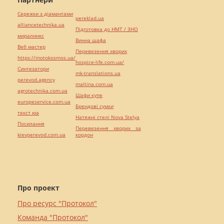
Сережки з діамантами
pereklad.ua
alliancetechnika.ua
Підготовка до НМТ / ЗНО
миралинкс
Винна шафа
Веб мастер
Перевезення хворих
https://motokosmos.ua/
hospice-life.com.ua/
Синтезатори
mk-translations.ua
perevod.agency
maltina.com.ua
agrotechnika.com.ua
Шафи купе
europeservice.com.ua
Брендові сумки
текст юа
Натяжні стелі Nova Stelya
Посилання
Перевезення хворих за
kievperevod.com.ua
кордон
Про проект
Про ресурс "Протокол"
Команда "Протокол"