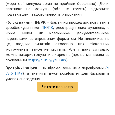
(мораторії минулих років не пройшли безслідно). Деякі
платники не можуть (або не хочуть) відмовити
податківцям і задовольняють їх прохання.
«блокування» ПН/РК
– фактично процедури, пов’язані з
«розблокуванням»
ПН
/
РК
, реєстрація яких зупинена, є
нічим іншим, як класичними документальними
перевірками за спрощеним форматом. Не дивлячись на
це, жодних винятків стосовно цих фіскальних
інструментів закон не містить. Але і дану ситуацію
можна використовувати з користю (про це ми писали за
посиланням
https://cutt.ly/ytlCGIW
)
Зустрічні звірки
– як відомо, вони не є перевірками (
п.
73.5 ПКУ
), а значить дуже комфортні для фіскалів в
умовах сьогодення.
Читати повністю