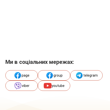
Ми в соціальних мережах:
page
group
telegram
viber
youtube