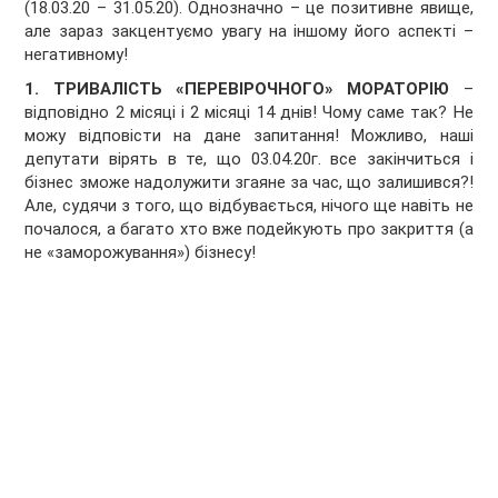
(18.03.20 – 31.05.20). Однозначно – це позитивне явище,
але зараз закцентуємо увагу на іншому його аспекті –
негативному!
1. ТРИВАЛІСТЬ «ПЕРЕВІРОЧНОГО» МОРАТОРІЮ
–
відповідно 2 місяці і 2 місяці 14 днів! Чому саме так? Не
можу відповісти на дане запитання! Можливо, наші
депутати вірять в те, що 03.04.20г. все закінчиться і
бізнес зможе надолужити згаяне за час, що залишився?!
Але, судячи з того, що відбувається, нічого ще навіть не
почалося, а багато хто вже подейкують про закриття (а
не «заморожування») бізнесу!