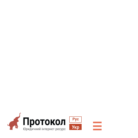
Рус
☰
Укр