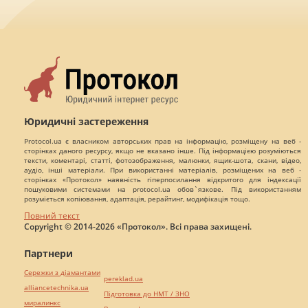
Юридичні застереження
Protocol.ua є власником авторських прав на інформацію, розміщену на веб -
сторінках даного ресурсу, якщо не вказано інше. Під інформацією розуміються
тексти, коментарі, статті, фотозображення, малюнки, ящик-шота, скани, відео,
аудіо, інші матеріали. При використанні матеріалів, розміщених на веб -
сторінках «Протокол» наявність гіперпосилання відкритого для індексації
пошуковими системами на protocol.ua обов`язкове. Під використанням
розуміється копіювання, адаптація, рерайтинг, модифікація тощо.
Повний текст
Copyright © 2014-2026 «Протокол». Всі права захищені.
Партнери
Сережки з діамантами
pereklad.ua
alliancetechnika.ua
Підготовка до НМТ / ЗНО
миралинкс