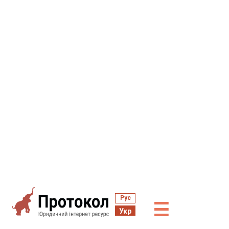
Рус
☰
Укр