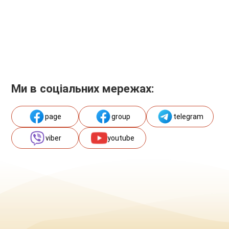
Ми в соціальних мережах:
page
group
telegram
viber
youtube