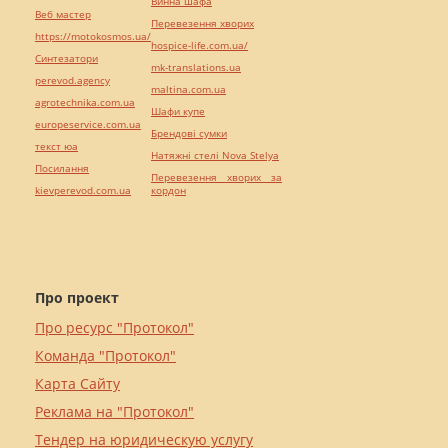
Винна шафа
Веб мастер
Перевезення хворих
https://motokosmos.ua/
hospice-life.com.ua/
Синтезатори
mk-translations.ua
perevod.agency
maltina.com.ua
agrotechnika.com.ua
Шафи купе
europeservice.com.ua
Брендові сумки
текст юа
Натяжні стелі Nova Stelya
Посилання
Перевезення хворих за
kievperevod.com.ua
кордон
Про проект
Про ресурс "Протокол"
Команда "Протокол"
Карта Сайту
Реклама на "Протокол"
Тендер на юридическую услугу