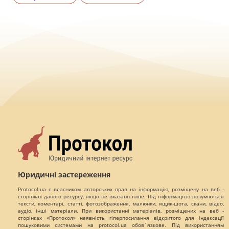
Юридичні застереження
Protocol.ua є власником авторських прав на інформацію, розміщену на веб -
сторінках даного ресурсу, якщо не вказано інше. Під інформацією розуміються
тексти, коментарі, статті, фотозображення, малюнки, ящик-шота, скани, відео,
аудіо, інші матеріали. При використанні матеріалів, розміщених на веб -
сторінках «Протокол» наявність гіперпосилання відкритого для індексації
пошуковими системами на protocol.ua обов`язкове. Під використанням