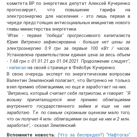
комитета ВР по энергетике депутат Алексей Кучеренко
прогнозирует, что повышение тарифа на
электроэнергию для населения - это лишь первая в
череде предстоящих антисоциальных инициатив нового
главы министерства энергетики.
"Итак - первая "победа" прогрессивного капиталиста
Юрия Витренко зафиксирована - больше нет цены за
электроэнергию 0.9 грн за первые 100 кВт / часов.
Установлена правительством единая цена за весь объем
- 1.68 грн с 01.01.21 до 01.04.2021. Продолжение следует",
-
написал
на своей странице в Фейсбук Кучеренко.
В свою очередь эксперт по энергетическим вопросам
Валентин Землянский полагает, что Витренко не только
взял премию облигациями, но еще и заработает на них.
"Витренко, который считает себя патриотом, и говорит: "Я
возьму причитающуюся мне премию облигациями
внутреннего государственного займа и еще на них
заработаю. Т.е. по самым скромным оценкам мало того,
что он получил 4 млн. облигациями он еще на них и 2 млн.
заработал", -
сказал Землянский.
Вспомните новость:
(Что за беспредел?) "Нафтогаз"