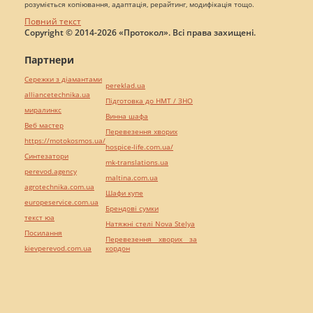
розуміється копіювання, адаптація, рерайтинг, модифікація тощо.
Повний текст
Copyright © 2014-2026 «Протокол». Всі права захищені.
Партнери
Сережки з діамантами
pereklad.ua
alliancetechnika.ua
Підготовка до НМТ / ЗНО
миралинкс
Винна шафа
Веб мастер
Перевезення хворих
https://motokosmos.ua/
hospice-life.com.ua/
Синтезатори
mk-translations.ua
perevod.agency
maltina.com.ua
agrotechnika.com.ua
Шафи купе
europeservice.com.ua
Брендові сумки
текст юа
Натяжні стелі Nova Stelya
Посилання
Перевезення хворих за
kievperevod.com.ua
кордон