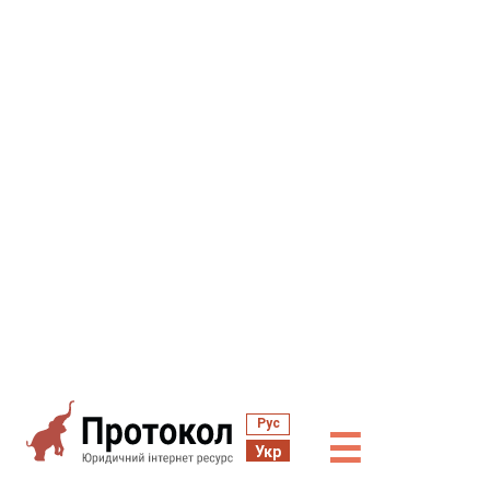
Рус
☰
Укр