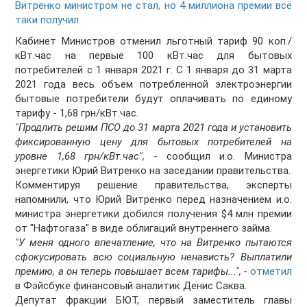
Витренко министром не стал, но 4 миллиона премии всё
таки получил
Кабинет Министров отменил льготный тариф 90 коп./
кВт.час на первые 100 кВт.час для бытовых
потребителей с 1 января 2021 г. С 1 января до 31 марта
2021 года весь объем потребленной электроэнергии
бытовые потребители будут оплачивать по единому
тарифу - 1,68 грн/кВт.час.
"Продлить решим ПСО до 31 марта 2021 года и установить
фиксированную цену для бытовых потребителей на
уровне 1,68 грн/кВт.час", -
сообщил и.о. Министра
энергетики Юрий Витренко на заседании правительства.
Комментируя решение правительства, эксперты
напомнили, что Юрий Витренко перед назначением и.о.
министра энергетики добился получения $4 млн премии
от "Нафтогаза" в виде облигаций внутреннего займа.
"У меня одного впечатление, что на Витренко пытаются
сфокусировать всю социальную ненависть? Выплатили
премию, а он теперь повышает всем тарифы...", -
отметил
в Фэйсбуке финансовый аналитик Денис Саква.
Депутат фракции БЮТ, первый заместитель главы