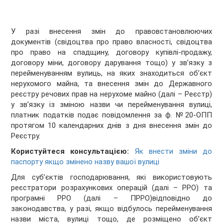
У разі внесення змін до правовстановлюючих
документів (свідоцтва про право власності, свідоцтва
про право на спадщину, договору купівлі-продажу,
договору міни, договору дарування тощо) у зв’язку з
перейменуванням вулиць, на яких знаходиться об’єкт
нерухомого майна, та внесення змін до Державного
реєстру речових прав на нерухоме майно (далі – Реєстр)
у зв’язку із зміною назви чи перейменування вулиці,
платник податків подає повідомлення за ф. №20-ОПП
протягом 10 календарних днів з дня внесення змін до
Реєстру.
Користуйтеся консультацією:
Як внести зміни до
паспорту якщо змінено назву вашої вулиці
Для суб’єктів господарювання, які використовують
реєстратори розрахункових операцій (далі – РРО) та
програмні РРО (далі – ПРРО)відповідно до
законодавства, у разі, якщо відбулось перейменування
назви міста, вулиці тощо, де розміщено об’єкт