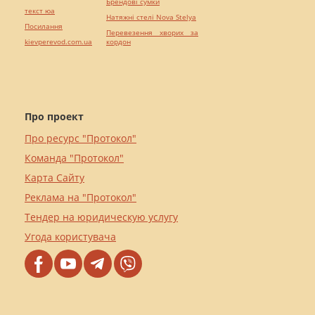
Брендові сумки
текст юа
Натяжні стелі Nova Stelya
Посилання
Перевезення хворих за
kievperevod.com.ua
кордон
Про проект
Про ресурс "Протокол"
Команда "Протокол"
Карта Сайту
Реклама на "Протокол"
Тендер на юридическую услугу
Угода користувача