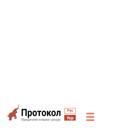
Рус
☰
Укр