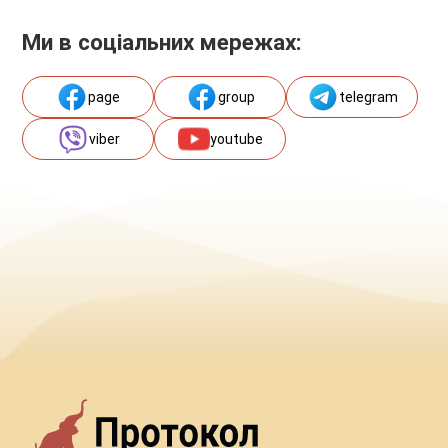
Ми в соціальних мережах:
page
group
telegram
viber
youtube