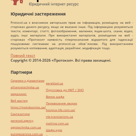
Юридичні застереження
Protocol.ua є власником авторських прав на інформацію, розміщену на веб -
сторінках даного ресурсу, якщо не вказано інше. Під інформацією розуміються
тексти, коментарі, статті, фотозображення, малюнки, ящик-шота, скани, відео,
аудіо, інші матеріали. При використанні матеріалів, розміщених на веб -
сторінках «Протокол» наявність гіперпосилання відкритого для індексації
пошуковими системами на protocol.ua обов`язкове. Під використанням
розуміється копіювання, адаптація, рерайтинг, модифікація тощо.
Повний текст
Copyright © 2014-2026 «Протокол». Всі права захищені.
Партнери
Сережки з діамантами
pereklad.ua
alliancetechnika.ua
Підготовка до НМТ / ЗНО
миралинкс
Винна шафа
Веб мастер
Перевезення хворих
https://motokosmos.ua/
hospice-life.com.ua/
Синтезатори
mk-translations.ua
perevod.agency
maltina.com.ua
agrotechnika.com.ua
Шафи купе
europeservice.com.ua