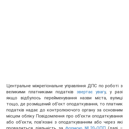
Центральне міжрегіональне управління ДПС по роботі з
великими платниками податків
звертає увагу
, у разі
якщо відбулось перейменування назви міста, вулиці
тощо, де розміщений об’єкт оподаткування, то платник
податків надає до контролюючого органу за основним
місцем обліку Повідомлення про об’єкти оподаткування
або об’єкти, пов’язані з оподаткуванням або через які
провадиться діяльність за
формою №20-ОПП
(далі –