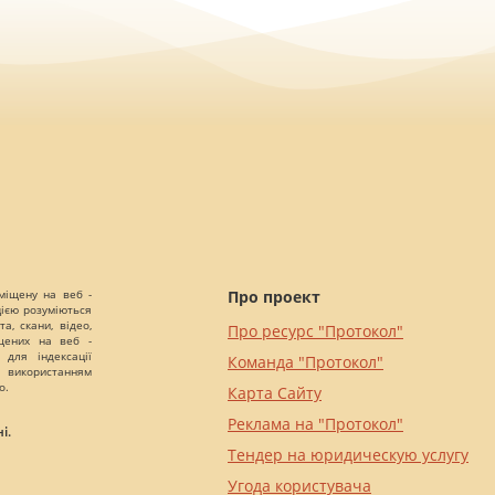
міщену на веб -
Про проект
цією розуміються
а, скани, відео,
Про ресурс "Протокол"
іщених на веб -
 для індексації
Команда "Протокол"
 використанням
о.
Карта Сайту
Реклама на "Протокол"
і.
Тендер на юридическую услугу
Угода користувача