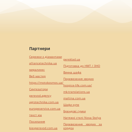
Партнери
Сережки з діамантами
pereklad.ua
alliancetechnika.ua
Підготовка до НМТ / ЗНО
миралинкс
Винна шафа
Веб мастер
Перевезення хворих
https://motokosmos.ua/
hospice-life.com.ua/
Синтезатори
mk-translations.ua
perevod.agency
maltina.com.ua
agrotechnika.com.ua
Шафи купе
europeservice.com.ua
Брендові сумки
текст юа
Натяжні стелі Nova Stelya
Посилання
Перевезення хворих за
kievperevod.com.ua
кордон