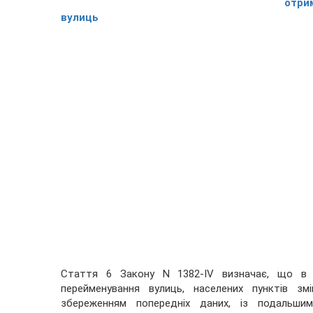
отри
вулиць
Стаття 6 Закону N 1382-IV визначає, що в ра
перейменування вулиць, населених пунктів зм
збереженням попередніх даних, із подальши