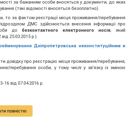
омості за бажанням особи вносяться у документи, до яких
ування (такі відомості вносяться безоплатно).
и, то за фактом реєстрації місця проживання/перебування
 підрозділом ДМС здійснюється внесення інформації про
 особи до
безконтактного електронного носія
, який
ід 25.03.2015 р.).
рейменування Дніпропетровська неконституційним и
и довідку про реєстрацію місця проживання/перебування,
ня/перебування особи, у тому числі у зв'язку із зміною
-16 від 07.04.2016 р.
ати повністю