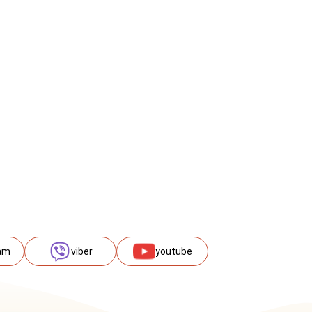
am
viber
youtube