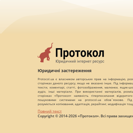
Юридичні застереження
Protocol.ua є власником авторських прав на інформацію, роз
сторінках даного ресурсу, якщо не вказано інше. Під інформа
тексти, коментарі, статті, фотозображення, малюнки, ящик-шот
аудіо, інші матеріали. При використанні матеріалів, розм
сторінках «Протокол» наявність гіперпосилання відкритого
пошуковими системами на protocol.ua обов`язкове. Під
розуміється копіювання, адаптація, рерайтинг, модифікація тощ
Повний текст
Copyright © 2014-2026 «Протокол». Всі права захищен