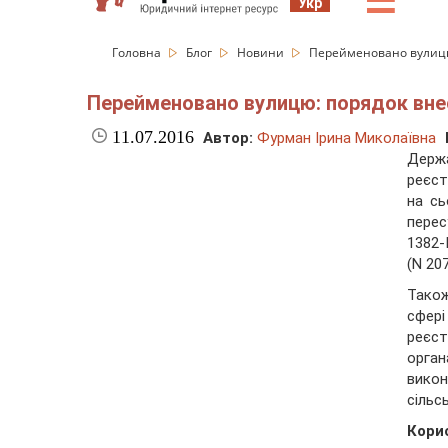
☰
Укр
Головна
Блог
Новини
Перейменовано вулицю
Перейменовано вулицю: порядок вне
11.07.2016
Автор:
Фурман Ірина Миколаївна
Держ
реєст
на сь
перес
1382-
(N 207
Також
сфері
реєс
орга
вико
сільсь
Кори