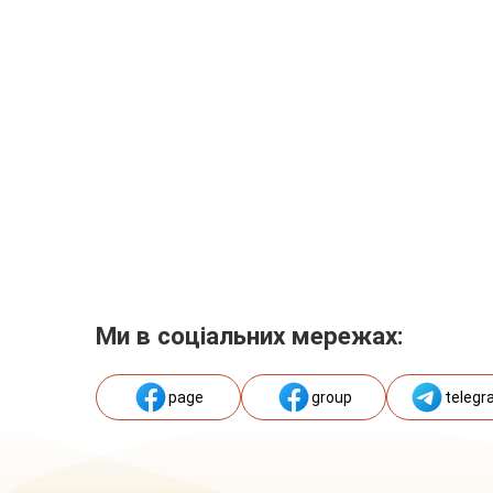
Ми в соціальних мережах:
page
group
telegr