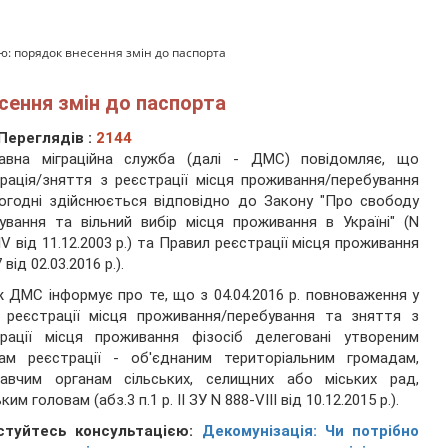
: порядок внесення змін до паспорта
сення змін до паспорта
Переглядів :
2144
авна міграційна служба (далі - ДМС) повідомляє, що
рація/зняття з реєстрації місця проживання/перебування
огодні здійснюється відповідно до Закону "Про свободу
ування та вільний вибір місця проживання в Україні" (N
IV від 11.12.2003 р.) та Правил реєстрації місця проживання
 від 02.03.2016 р.).
 ДМС інформує про те, що
з 04.04.2016 р. повноваження у
 реєстрації місця проживання/перебування та зняття з
трації місця проживання фізосіб делеговані утвореним
нам реєстрації - об'єднаним територіальним громадам,
навчим органам сільських, селищних або міських рад,
ким головам (абз.3 п.1 р. II ЗУ N 888-VIII від 10.12.2015 р.).
стуйтесь консультацією:
Декомунізація: Чи потрібно