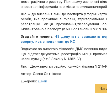
демографічного реєстру. При цьому зазначені від
вноситься інформація про місце проживання/переб
Що ж до внесення змін до паспорта у формі картк
особи, яка проживає в Україні, територіальним
реєстрацію місця проживання/перебування
імплантовано в паспорт (п.60 Постанови КМУ N 302 в
Згадайте новину:
48 депутатів вважають пе
звернулись з поданням до КС
Водночас за вимогою фізособи ДМС повинна видат
що підтверджуватиме реєстрацію місця проживан
назви вулиці (ст.3 Закону N 1382-IV).
Лист Державної міграційної служби України N 2164/3
Автор: Олена Сотнікова
Джерело:
Дінай
Чит