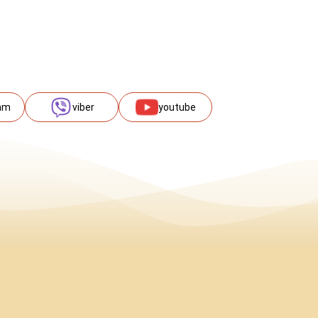
am
viber
youtube