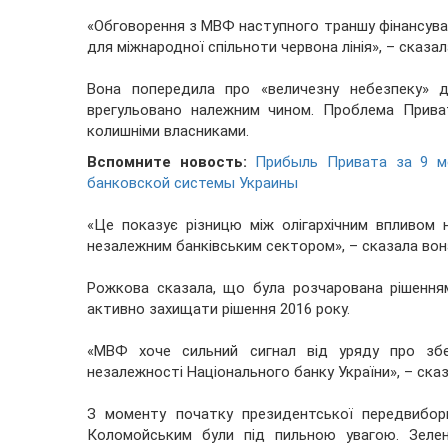
«Обговорення з МВФ наступного траншу фінансува
для міжнародної спільноти червона лінія», – сказа
Вона попередила про «величезну небезпеку» д
врегульовано належним чином. Проблема Прива
колишніми власниками.
Вспомните новость:
Прибыль Привата за 9 м
банковской системы Украины
«Це показує різницю між олігархічним впливом 
незалежним банківським сектором», – сказала вон
Рожкова сказала, що була розчарована рішення
активно захищати рішення 2016 року.
«МВФ хоче сильний сигнал від уряду про збер
незалежності Національного банку України», – сказ
З моменту початку президентської передвиборн
Коломойським були під пильною увагою. Зеле