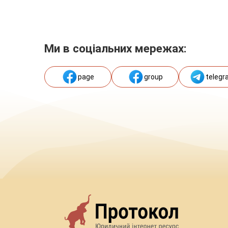
Ми в соціальних мережах:
page
group
telegr