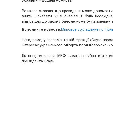
України», – додала Рожкова.
Рожкова сказала, що президент може допомогти р
вийти і сказати: «Націоналізація була необхідна
відповідно до закону, банк не може бути повернут
Вспомните новость:
Мировое соглашение по Прив
Нагадаємо, у парламентській фракції «Слуга наро
інтересах українського олігарха Ігоря Коломойсько
Як повідомлялося, МВФ вимагає прибрати з коміс
президента і Ради.