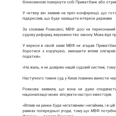
бізнесменові повернути собі Приватбанк або отри
У четвер він заявив на прес-конференції, що г
підкреслив, що буде захищати інтереси держави.
За словами Рожкової, МВФ досі не переконаний
судову реформу, верховенство закону. Мова йде про
У вересні в своїй заяві МВФ не згадав Приватбан
боротися з корупцією, зменшити вплив олігархів 
податків».
«На жаль, я не довіряю нашій судовій системі, то
Наступного тижня суд у Києві повинен винести чер
Рожкова заявила, що вона не дуже сподіваєть
націоналізації може зіпсувати настрої інвесторів.
«Вплив на ринки буде негативним і негайним, і в 
рамках попередньої угоди, тому що МВФ потрібна 