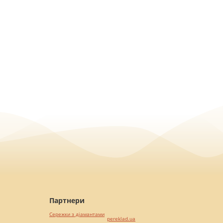
Партнери
Сережки з діамантами
pereklad.ua