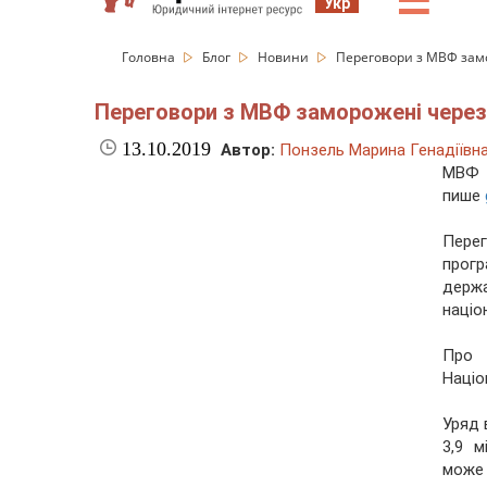
☰
Укр
Головна
Блог
Новини
Переговори з МВФ замо
Переговори з МВФ заморожені через 
13.10.2019
Автор:
Понзель Марина Генадіївн
МВФ д
пише
Перег
прог
держ
націо
Про 
Націо
Уряд 
3,9 м
може 