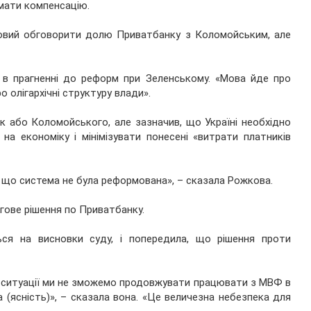
мати компенсацію.
отовий обговорити долю Приватбанку з Коломойським, але
 в прагненні до реформ при Зеленському. «Мова йде про
 олігархічні структуру влади».
к або Коломойського, але зазначив, що Україні необхідно
на економіку і мінімізувати понесені «витрати платників
му що система не була реформована», – сказала Рожкова.
гове рішення по Приватбанку.
ся на висновки суду, і попередила, що рішення проти
цій ситуації ми не зможемо продовжувати працювати з МВФ в
(ясність)», – сказала вона. «Це величезна небезпека для