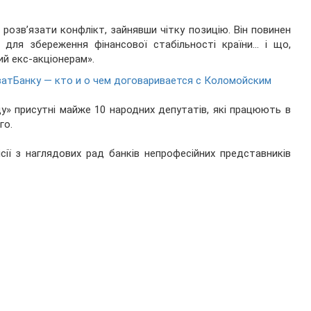
озв’язати конфлікт, зайнявши чітку позицію. Він повинен
 для збереження фінансової стабільності країни... і що,
ий екс-акціонерам».
атБанку — кто и о чем договаривается с Коломойским
ду» присутні майже 10 народних депутатів, які працюють в
го.
ії з наглядових рад банків непрофесійних представників