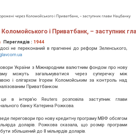
рожені через Коломойського і Приватбанк, – заступник глави Нацбанку
Коломойського і Приватбанк, – заступник гл
а
Переглядів :
1944
осі не переконаний в прагненні до реформ Зеленського,
glavcom.ua
овори України з Міжнародним валютним фондом про нову
раму можуть загальмуватися через суперечку між
авою і олігархом Ігорем Коломойським за контроль над
налізованим Приватбанком.
це в інтерв’ю Reuters розповіла заступник глави
нального банку Катерина Рожкова.
веде переговори про нову кредитну програму МВФ обсягом
ільярда доларів. Рожкова сказала, що розмір програми
бути збільшений до 8 мільярдів доларів.