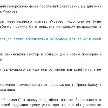
ння заморожено через проблеми Приватбанку. Це для них і
ла Рожкова.
ля інвестиційного клімату України, якщо спір не буде
тбанку повинна бути вирішена не шляхом розрахунків з
есяцев стала абсолютным рекордом для банка и всей
на банківський сектор в колишні дні і новим прозорим і
а.
м Зеленського залишатися осторонь від конфлікту, а не
еження адміністративної незалежності Приватбанку і
ала вона.
ої кампанії в цьому році ділові зв’язки Зеленського з
нський відкидав припущення про те, що він допоможе