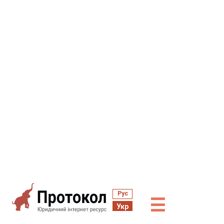
Рус
☰
Укр