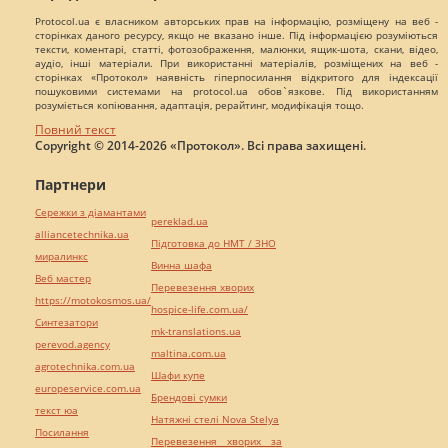
Protocol.ua є власником авторських прав на інформацію, розміщену на веб -
сторінках даного ресурсу, якщо не вказано інше. Під інформацією розуміються
тексти, коментарі, статті, фотозображення, малюнки, ящик-шота, скани, відео,
аудіо, інші матеріали. При використанні матеріалів, розміщених на веб -
сторінках «Протокол» наявність гіперпосилання відкритого для індексації
пошуковими системами на protocol.ua обов`язкове. Під використанням
розуміється копіювання, адаптація, рерайтинг, модифікація тощо.
Повний текст
Copyright © 2014-2026 «Протокол». Всі права захищені.
Партнери
Сережки з діамантами
pereklad.ua
alliancetechnika.ua
Підготовка до НМТ / ЗНО
миралинкс
Винна шафа
Веб мастер
Перевезення хворих
https://motokosmos.ua/
hospice-life.com.ua/
Синтезатори
mk-translations.ua
perevod.agency
maltina.com.ua
agrotechnika.com.ua
Шафи купе
europeservice.com.ua
Брендові сумки
текст юа
Натяжні стелі Nova Stelya
Посилання
Перевезення хворих за