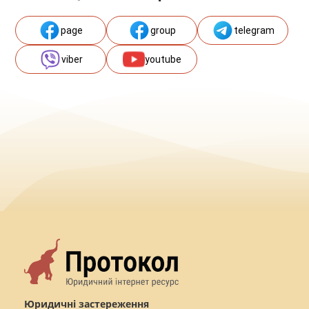
page
group
telegram
viber
youtube
Юридичні застереження