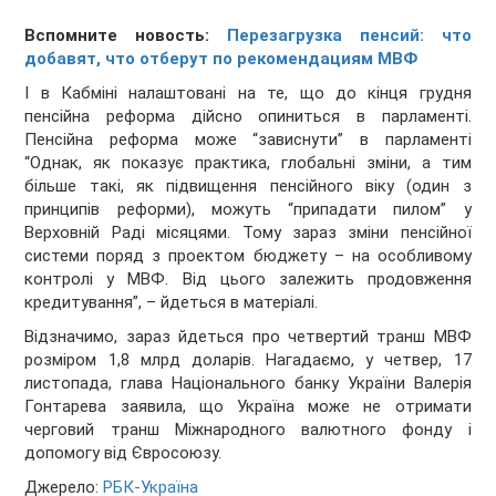
Вспомните новость:
Перезагрузка пенсий: что
добавят, что отберут по рекомендациям МВФ
І в Кабміні налаштовані на те, що до кінця грудня
пенсійна реформа дійсно опиниться в парламенті.
Пенсійна реформа може “зависнути” в парламенті
“Однак, як показує практика, глобальні зміни, а тим
більше такі, як підвищення пенсійного віку (один з
принципів реформи), можуть “припадати пилом” у
Верховній Раді місяцями. Тому зараз зміни пенсійної
системи поряд з проектом бюджету – на особливому
контролі у МВФ. Від цього залежить продовження
кредитування”, – йдеться в матеріалі.
Відзначимо, зараз йдеться про четвертий транш МВФ
розміром 1,8 млрд доларів. Нагадаємо, у четвер, 17
листопада, глава Національного банку України Валерія
Гонтарева заявила, що Україна може не отримати
черговий транш Міжнародного валютного фонду і
допомогу від Євросоюзу.
Джерело:
РБК-Україна