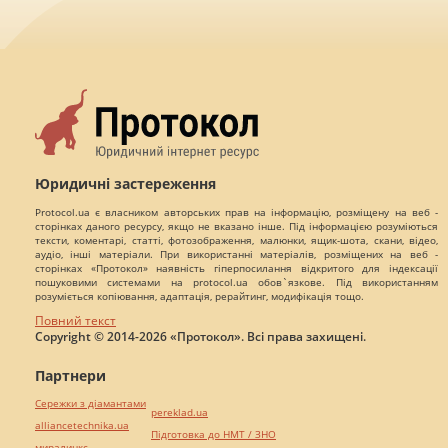
Юридичні застереження
Protocol.ua є власником авторських прав на інформацію, розміщену на веб -
сторінках даного ресурсу, якщо не вказано інше. Під інформацією розуміються
тексти, коментарі, статті, фотозображення, малюнки, ящик-шота, скани, відео,
аудіо, інші матеріали. При використанні матеріалів, розміщених на веб -
сторінках «Протокол» наявність гіперпосилання відкритого для індексації
пошуковими системами на protocol.ua обов`язкове. Під використанням
розуміється копіювання, адаптація, рерайтинг, модифікація тощо.
Повний текст
Copyright © 2014-2026 «Протокол». Всі права захищені.
Партнери
Сережки з діамантами
pereklad.ua
alliancetechnika.ua
Підготовка до НМТ / ЗНО
миралинкс