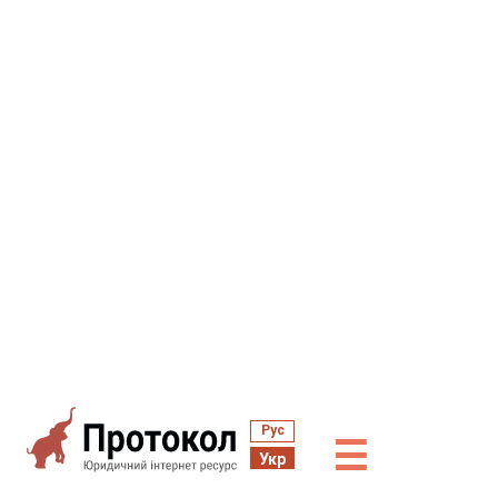
Рус
☰
Укр