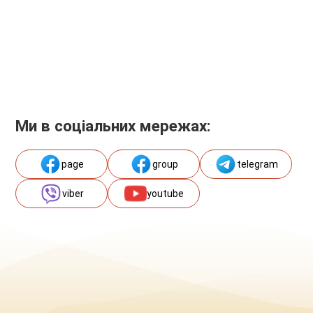
Ми в соціальних мережах:
page
group
telegram
viber
youtube