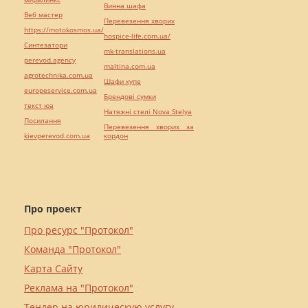
Винна шафа
Веб мастер
Перевезення хворих
https://motokosmos.ua/
hospice-life.com.ua/
Синтезатори
mk-translations.ua
perevod.agency
maltina.com.ua
agrotechnika.com.ua
Шафи купе
europeservice.com.ua
Брендові сумки
текст юа
Натяжні стелі Nova Stelya
Посилання
Перевезення хворих за
kievperevod.com.ua
кордон
Про проект
Про ресурс "Протокол"
Команда "Протокол"
Карта Сайту
Реклама на "Протокол"
Тендер на юридическую услугу